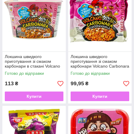
Локшина швидкого
Локшина швидкого
приготування зі смаком
приготування зі смаком
карбонари в стакані Volcano
карбонари Volcano Carbonara
Carbonara PALDO 105 г
PALDO 130 г
Готово до відправки
Готово до відправки
113
99,95
₴
₴
Купити
Купити