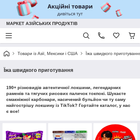
МАРКЕТ АЗІЙСЬКИХ ПРОДУКТІВ
Товари із Азії, Мексики і США
Їжа швидкого приготуванн
Їжа швидкого приготування
190+ різновидів автентичної локшини, легендарних
раменів та тягучих рисових паличок токпокі. Шукаєте
смакніжної карбонари, насичений бульйон чи ту саму
найгострішу локшину із TikTok? Гортайте каталог, у нас
є все!