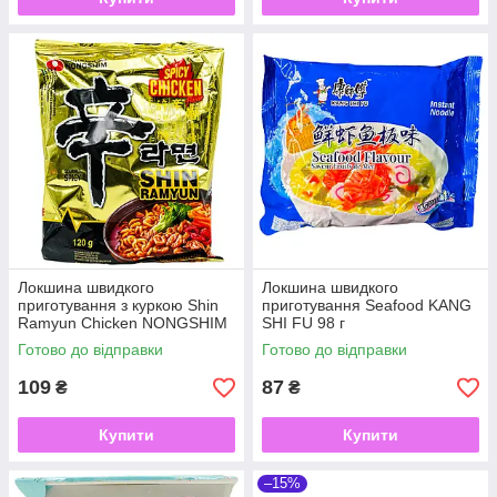
Локшина швидкого
Локшина швидкого
приготування з куркою Shin
приготування Seafood KANG
Ramyun Chicken NONGSHIM
SHI FU 98 г
120 г
Готово до відправки
Готово до відправки
109
87
₴
₴
Купити
Купити
–15%