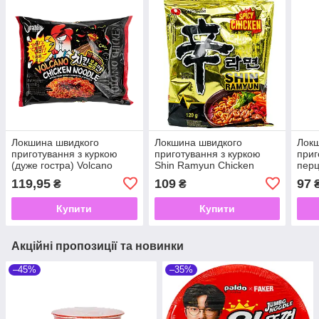
Локшина швидкого
Локшина швидкого
Локш
приготування з куркою
приготування з куркою
приг
(дуже гостра) Volcano
Shin Ramyun Chicken
пер
Chicken Noodle PALDO
NONGSHIM 120 г
PALD
119,95
109
97
₴
₴
140 г
Купити
Купити
Акційні пропозиції та новинки
–45%
–35%