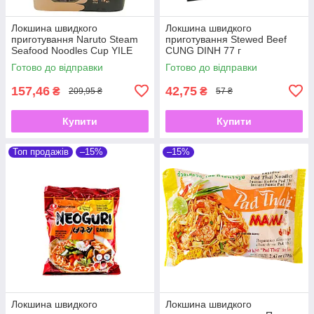
Локшина швидкого
Локшина швидкого
приготування Naruto Steam
приготування Stewed Beef
Seafood Noodles Cup YILE
CUNG DINH 77 г
100 г
Готово до відправки
Готово до відправки
157,46
42,75
₴
₴
209,95 ₴
57 ₴
Купити
Купити
Топ продажів
–15%
–15%
Локшина швидкого
Локшина швидкого