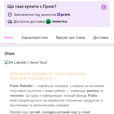
Що таке купити з Пром?
Замовлення під захистом
Доступна доставка
Опис
Характеристики
Відгуки про товар
Доставка
Опис
Локшина швидкого приготування
Rabokki PALDO 135 г
Paldo Rabokki
— корейська локшина, створена за мотивами
популярної вуличної страви
рабоккі
— комбінації
рамену
та
токпоккі
. Це одна з найвідоміших позицій бренду
Paldo
,
який спеціалізується на корейських локшинних продуктах із
насиченими та автентичними смаками.
Rabokki має
густий, солодко-гострий соус у стилі