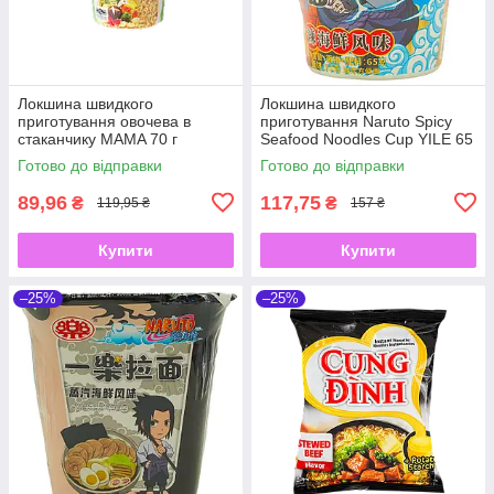
Локшина швидкого
Локшина швидкого
приготування овочева в
приготування Naruto Spicy
стаканчику MAMA 70 г
Seafood Noodles Cup YILE 65
г
Готово до відправки
Готово до відправки
89,96
117,75
₴
₴
119,95 ₴
157 ₴
Купити
Купити
–25%
–25%