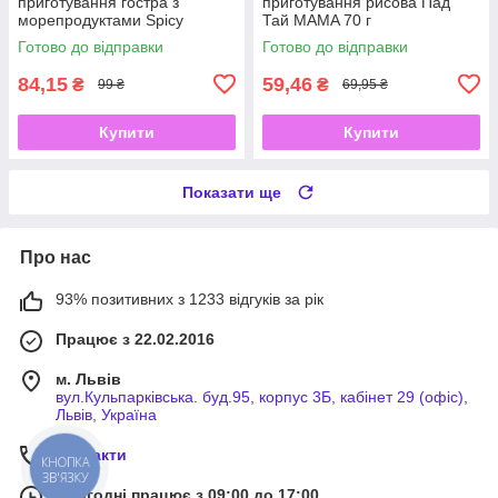
приготування гостра з
приготування рисова Пад
морепродуктами Spicy
Тай MAMA 70 г
Neoguri Ramyun NONGSHIM
Готово до відправки
Готово до відправки
120 г
84,15
59,46
₴
₴
99 ₴
69,95 ₴
Купити
Купити
Показати ще
Про нас
93% позитивних з 1233 відгуків за рік
Працює з 22.02.2016
м. Львів
вул.Кульпарківська. буд.95, корпус 3Б, кабінет 29 (офіс),
Львів, Україна
Контакти
КНОПКА
ЗВ'ЯЗКУ
Сьогодні працює з 09:00 до 17:00