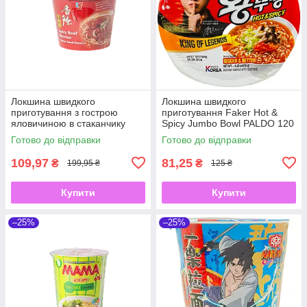
Локшина швидкого
Локшина швидкого
приготування з гострою
приготування Faker Hot &
яловичиною в стаканчику
Spicy Jumbo Bowl PALDO 120
Spicy Beef Flavour Big Bowl
г
Готово до відправки
Готово до відправки
KAILO 120 г
109,97
81,25
₴
₴
199,95 ₴
125 ₴
Купити
Купити
–25%
–25%