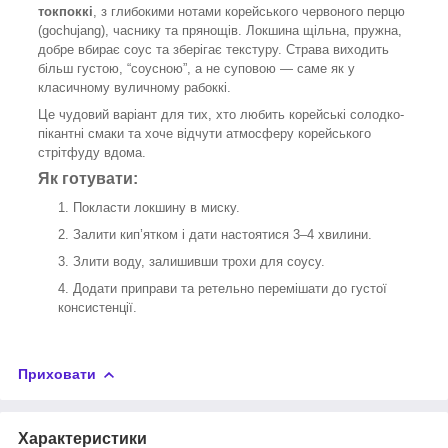
токпоккі
, з глибокими нотами корейського червоного перцю
(gochujang), часнику та прянощів. Локшина щільна, пружна,
добре вбирає соус та зберігає текстуру. Страва виходить
більш густою, “соусною”, а не суповою — саме як у
класичному вуличному рабоккі.
Це чудовий варіант для тих, хто любить корейські солодко-
пікантні смаки та хоче відчути атмосферу корейського
стрітфуду вдома.
Як готувати:
Покласти локшину в миску.
Залити кип’ятком і дати настоятися 3–4 хвилини.
Злити воду, залишивши трохи для соусу.
Додати приправи та ретельно перемішати до густої
консистенції.
Приховати
Характеристики