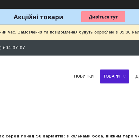
чий час. Замовлення та повідомлення будуть оброблені з 09:00 най
) 604-07-07
НОВИНКИ
ТОВАРИ
Д
мак серед
понад 50 варіантів
: з кульками боба, ніжним таро ч