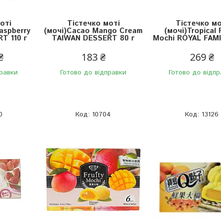
оті
Тістечко моті
Тістечко мо
aspberry
(мочі)Cacao Mango Cream
(мочі)Tropical 
T 110 г
TAIWAN DESSERT 80 г
Mochi ROYAL FAMI
₴
183 ₴
269 ₴
правки
Готово до відправки
Готово до відпр
0
10704
13126