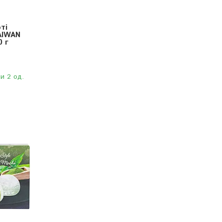
ті
AIWAN
 г
и 2 од.