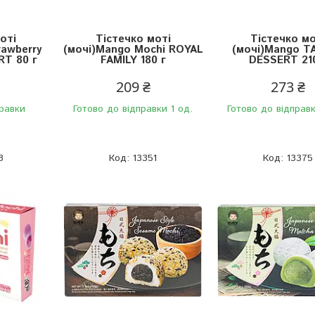
оті
Тістечко моті
Тістечко мо
rawberry
(мочі)Mango Mochi ROYAL
(мочі)Mango T
T 80 г
FAMILY 180 г
DESSERT 210
209 ₴
273 ₴
правки
Готово до відправки 1 од.
Готово до відправк
8
13351
13375