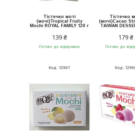
Тістечко моті
Тістечко м
(мочі)Tropical Fruity
(мочі)Cacao St
Mochi ROYAL FAMILY 120 г
TAIWAN DESSER
139 ₴
179 ₴
Готово до відправки
Готово до від
12967
1296