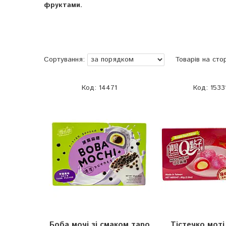
фруктами.
14471
1533
Боба мочі зі смаком таро
Тістечко моті