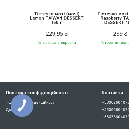
Тістечко моті (мочі)
Тістечко моті
Lemon TAIWAN DESSERT
Raspberry T
168 г
DESSERT 16
229,95 ₴
239 ₴
Готово до відправки
Готово до від
Політика конфіденційності
Контакти
Політика конфіденційності
+380676040707
Документи
+38066604070
+380736040707