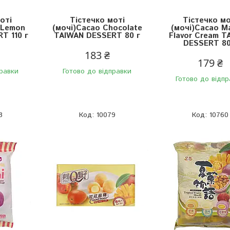
оті
Тістечко моті
Тістечко мо
 Lemon
(мочі)Cacao Chocolate
(мочі)Cacao M
T 110 г
TAIWAN DESSERT 80 г
Flavor Cream T
DESSERT 80
183 ₴
179 ₴
правки
Готово до відправки
Готово до відпр
8
10079
10760