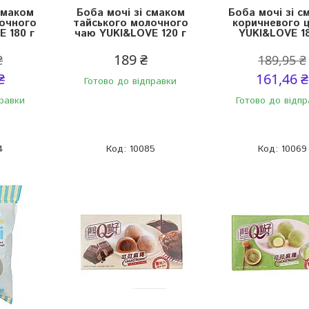
смаком
Боба мочі зі смаком
Боба мочі зі с
очного
тайського молочного
коричневого ц
 180 г
чаю YUKI&LOVE 120 г
YUKI&LOVE 18
189 ₴
₴
189,95 ₴
₴
161,46 ₴
Готово до відправки
правки
Готово до відпр
4
10085
10069