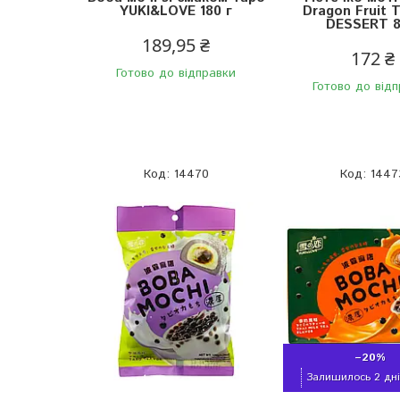
YUKI&LOVE 180 г
Dragon Fruit 
DESSERT 8
189,95 ₴
172 ₴
Готово до відправки
Готово до від
14470
1447
–20%
Залишилось 2 дні