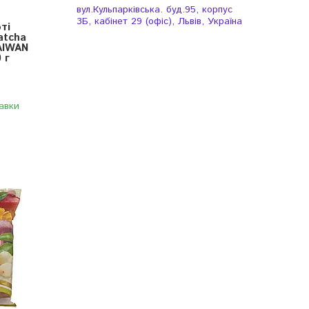
вул.Кульпарківська. буд.95, корпус
3Б, кабінет 29 (офіс), Львів, Україна
ті
atcha
AIWAN
 г
авки