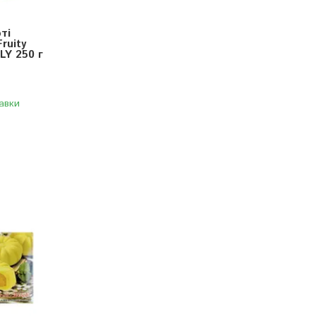
ті
Fruity
LY 250 г
авки