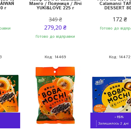
TAIWAN
Манго / Полуниця / Лічі
Calamansi TA
0 г
YUKI&LOVE 225 г
DESSERT 80
172 ₴
349 ₴
279,20 ₴
правки
Готово до відпр
Готово до відправки
3
14469
14472
–15%
Залишилось 2 дні