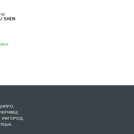
ті
U SHEN
авки
ДНІПРО,
ЧЕРНІВЦІ,
, УЖГОРОД,
УЦЬК,