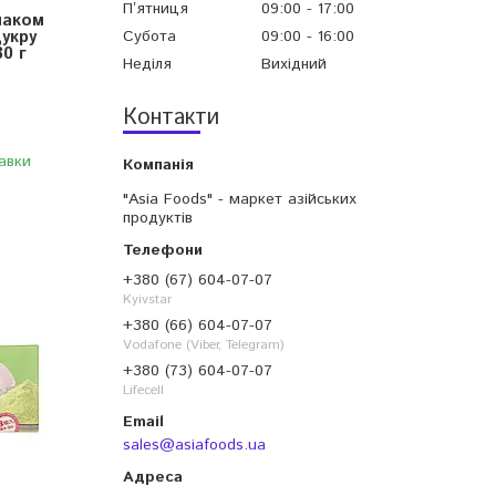
Пʼятниця
09:00
17:00
маком
укру
Субота
09:00
16:00
0 г
Неділя
Вихідний
Контакти
авки
"Asia Foods" - маркет азійських
продуктів
+380 (67) 604-07-07
Kyivstar
+380 (66) 604-07-07
Vodafone (Viber, Telegram)
+380 (73) 604-07-07
Lifecell
sales@asiafoods.ua