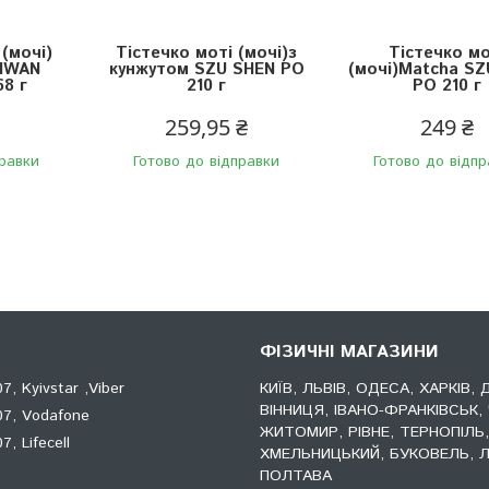
 (мочі)
Тістечко моті (мочі)з
Тістечко мо
AIWAN
кунжутом SZU SHEN PO
(мочі)Matcha SZ
8 г
210 г
PO 210 г
259,95 ₴
249 ₴
правки
Готово до відправки
Готово до відпр
ФІЗИЧНІ МАГАЗИНИ
, Kyivstar ,Viber
КИЇВ, ЛЬВІВ, ОДЕСА, ХАРКІВ, 
ВІННИЦЯ, ІВАНО-ФРАНКІВСЬК, 
7, Vodafone
ЖИТОМИР, РІВНЕ, ТЕРНОПІЛЬ
, Lifecell
ХМЕЛЬНИЦЬКИЙ, БУКОВЕЛЬ, Л
ПОЛТАВА