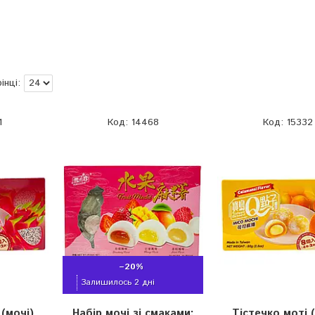
1
14468
15332
–20%
Залишилось 2 дні
 (мочі)
Набір мочі зі смаками:
Тістечко моті 