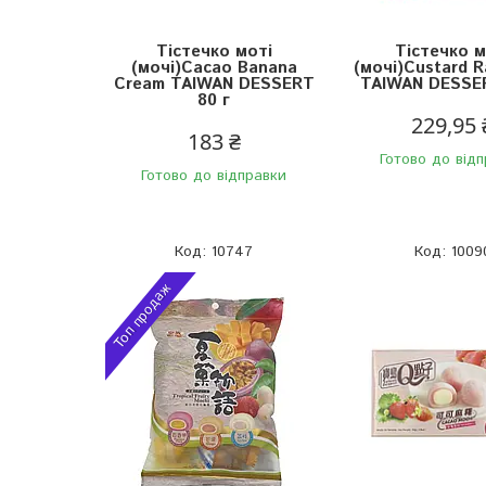
Тістечко моті
Тістечко м
(мочі)Cacao Banana
(мочі)Custard R
Cream TAIWAN DESSERT
TAIWAN DESSER
80 г
229,95 
183 ₴
Готово до від
Готово до відправки
10747
1009
Топ продаж