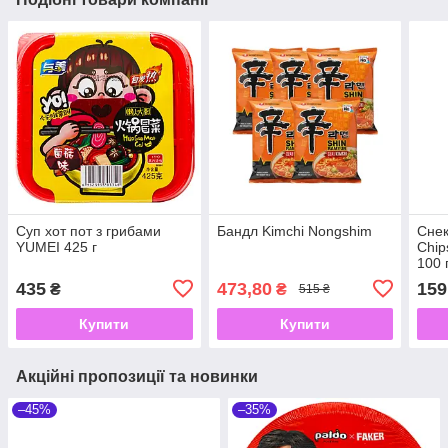
Суп хот пот з грибами
Бандл Kimchi Nongshim
Снек
YUMEI 425 г
Chip
100 
435
473,80
159
₴
₴
515 ₴
Купити
Купити
Акційні пропозиції та новинки
–45%
–35%