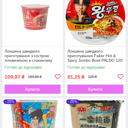
Локшина швидкого
Локшина швидкого
приготування з гострою
приготування Faker Hot &
яловичиною в стаканчику
Spicy Jumbo Bowl PALDO 120
Spicy Beef Flavour Big Bowl
г
Готово до відправки
Готово до відправки
KAILO 120 г
109,97
81,25
₴
₴
199,95 ₴
125 ₴
Купити
Купити
–25%
–25%