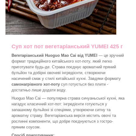
Суп хот пот вегетаріанський YUMEI 425 г
Вегетаріанський Huoguo Mao Cai від YUMEI
— це зручний
формат традиційного китайського хот-поту, який легко
приготувати будь-де. Страва поєднує ароматний пряний
бульйон та добірні овочеві інгредієнти, створюючи
насичений смак у стилі китайської кухні. Завдяки формату
самонагрівного хот-поту
суп готується без плити -
достатньо лише додати воду.
Huoguo Mao Cai — популярна страва сичуаньської кухні, яка
нагадує класичний хот-пот: інгредієнти готуються у
запашному бульйоні зі спеціями, утворюючи ситну та
ароматну страву. Вегетаріанська версія містить овочі та
рослинні компоненти, що добре поєднуються з гостро-
пряним соусом.
Спосіб приготування: