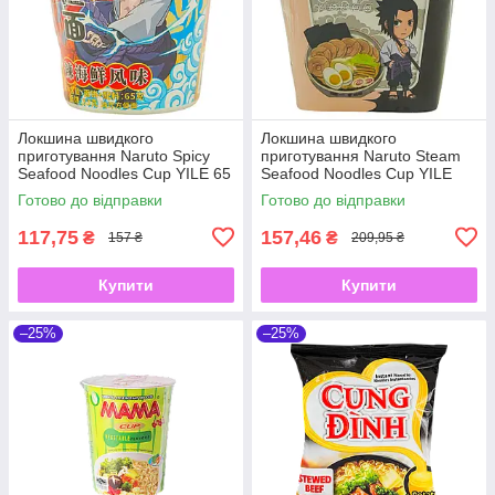
Локшина швидкого
Локшина швидкого
приготування Naruto Spicy
приготування Naruto Steam
Seafood Noodles Cup YILE 65
Seafood Noodles Cup YILE
г
100 г
Готово до відправки
Готово до відправки
117,75
157,46
₴
₴
157 ₴
209,95 ₴
Купити
Купити
–25%
–25%