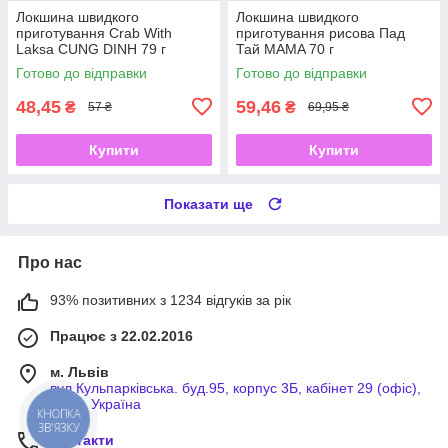
Локшина швидкого
Локшина швидкого
приготування Crab With
приготування рисова Пад
Laksa CUNG DINH 79 г
Тай MAMA 70 г
Готово до відправки
Готово до відправки
48,45
59,46
₴
₴
57 ₴
69,95 ₴
Купити
Купити
Показати ще
Про нас
93% позитивних з 1234 відгуків за рік
Працює з 22.02.2016
м. Львів
вул.Кульпарківська. буд.95, корпус 3Б, кабінет 29 (офіс),
Львів, Україна
КНОПКА
ЗВ'ЯЗКУ
Контакти