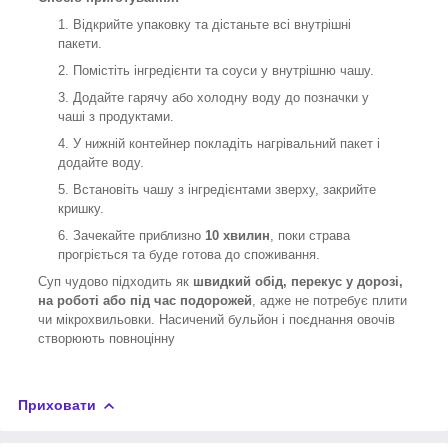
Відкрийте упаковку та дістаньте всі внутрішні
пакети.
Помістіть інгредієнти та соуси у внутрішню чашу.
Додайте гарячу або холодну воду до позначки у
чаші з продуктами.
У нижній контейнер покладіть нагрівальний пакет і
додайте воду.
Встановіть чашу з інгредієнтами зверху, закрийте
кришку.
Зачекайте приблизно
10 хвилин
, поки страва
прогріється та буде готова до споживання.
Суп чудово підходить як
швидкий обід, перекус у дорозі,
на роботі або під час подорожей
, адже не потребує плити
чи мікрохвильовки. Насичений бульйон і поєднання овочів
створюють повноцінну
Приховати