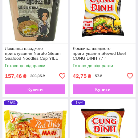
Локшина швидкого
Локшина швидкого
приготування Naruto Steam
приготування Stewed Beef
Seafood Noodles Cup YILE
CUNG DINH 77 г
100 г
Готово до відправки
Готово до відправки
157,46
42,75
₴
₴
209,95 ₴
57 ₴
Купити
Купити
–15%
–15%