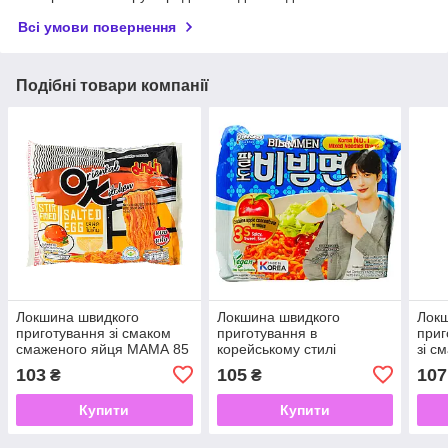
Всі умови повернення
Подібні товари компанії
Локшина швидкого
Локшина швидкого
Локш
приготування зі смаком
приготування в
приг
смаженого яйця МАМА 85
корейському стилі
зі с
г
Bibimmen PALDO 130 г
85 г
103
105
107
₴
₴
Купити
Купити