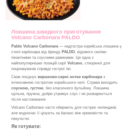
Локшина швидкого приготування
Volcano Carbonara PALDO
Paldo Volcano Carbonara
— надгостра корейська локшина у
стилі карбонара від бренду
PALDO
, відомого своїми
пікантними та соусними раменами. Це одна з
найпопулярніших позицій серії
Volcano
, створеної для
поціновувачів справді гострої їжі.
Смак поєднує
вершково-сирні нотки карбонара
з
інтенсивною гостротою корейського чилі. Страва виходить
соусною, густою
, без класичного бульйону. Локшина
щільна, пружна, добре утримує соус і не розварюється
після настоювання.
Volcano Carbonara часто обирають для гострих челенджів,
але водночас її цінують за баланс між кремовістю та
пекучістю.
Як готувати: