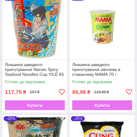
Локшина швидкого
Локшина швидкого
приготування Naruto Spicy
приготування овочева в
Seafood Noodles Cup YILE 65
стаканчику MAMA 70 г
г
Готово до відправки
Готово до відправки
117,75
89,96
₴
₴
157 ₴
119,95 ₴
Купити
Купити
–25%
–25%