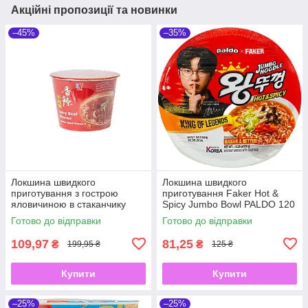
Акційні пропозиції та новинки
–45%
–35%
Локшина швидкого
Локшина швидкого
приготування з гострою
приготування Faker Hot &
яловичиною в стаканчику
Spicy Jumbo Bowl PALDO 120
Spicy Beef Flavour Big Bowl
г
Готово до відправки
Готово до відправки
KAILO 120 г
109,97
81,25
₴
₴
199,95 ₴
125 ₴
Купити
Купити
–25%
–25%