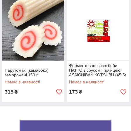
Ферментовані соєві боби
Нарутомакі (камабоко)
НАТТО з соусом і гірчицею
заморожені 160 г
ASAICHIBAN KOTSUBU (45,5г
x 4шт) 182 г
Немає в наявності
Немає в наявності
315
173
₴
₴