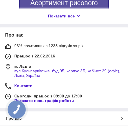
Асортимент рисового
паперу і тіста для
Показати все
азійської кухні
Папір рисовий для спрінг-ролів і
Про нас
смаження немів, тісто для вонтонів і
93% позитивних з 1233 відгуків за рік
смаження гьодзи, коржі для ролів з качки
по-пекінськи!
Працює з 22.02.2016
м. Львів
Вибрати продукт
вул.Кульпарківська. буд.95, корпус 3Б, кабінет 29 (офіс),
Львів, Україна
Контакти
Сьогодні працює з 09:00 до 17:00
Рисовий папір і коржики від
Показати весь графік роботи
надійного постачальника
Про нас