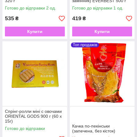
320 г
замінник) EVERBEST 500 г
Готово до відправки 2 од.
Готово до відправки 1 од.
535
419
₴
₴
Купити
Купити
Топ продажів
Спрінг-ролли міні с овочами
ORIENTAL GODS 900 г (60 х
15г)
Качка по-пекінськи
Готово до відправки
(запечена, без кісток)