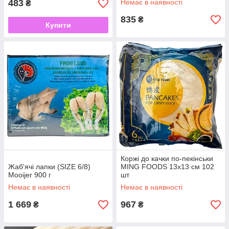
483
Немає в наявності
₴
835
₴
Купити
Коржі до качки по-пекінськи
Жаб'ячі лапки (SIZE 6/8)
MING FOODS 13x13 см 102
Mooijer 900 г
шт
Немає в наявності
Немає в наявності
1 669
967
₴
₴