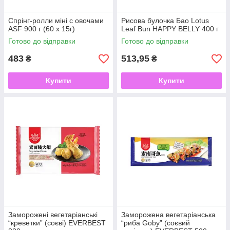
Спрінг-ролли міні с овочами
Рисова булочка Бао Lotus
ASF 900 г (60 х 15г)
Leaf Bun HAPPY BELLY 400 г
Готово до відправки
Готово до відправки
483
513,95
₴
₴
Купити
Купити
Заморожені вегетаріанські
Заморожена вегетаріанська
“креветки” (соєві) EVERBEST
“риба Goby” (соєвий