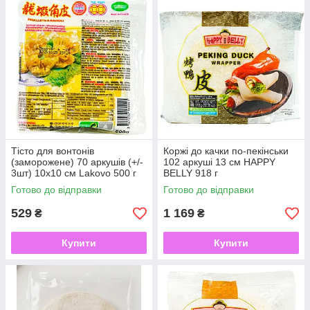
Тісто для вонтонів
Коржі до качки по-пекінськи
(заморожене) 70 аркушів (+/-
102 аркуші 13 см HAPPY
3шт) 10х10 см Lakovo 500 г
BELLY 918 г
Готово до відправки
Готово до відправки
529
1 169
₴
₴
Купити
Купити