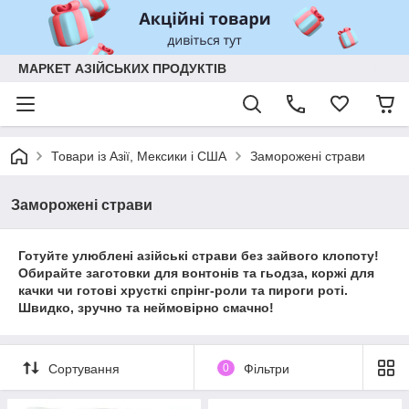
МАРКЕТ АЗІЙСЬКИХ ПРОДУКТІВ
Товари із Азії, Мексики і США
Заморожені страви
Заморожені страви
Готуйте улюблені азійські страви без зайвого клопоту!
Обирайте заготовки для вонтонів та гьодза, коржі для
качки чи готові хрусткі спрінг-роли та пироги роті.
Швидко, зручно та неймовірно смачно!
Сортування
0
Фільтри