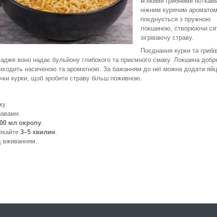
м’якими грибними нотками
ніжним курячим ароматом
поєднується з пружною
локшиною, створюючи си
зігріваючу страву.
Поєднання курки та грибів
, адже воно надає бульйону глибокого та приємного смаку. Локшина добр
виходить насиченою та ароматною. За бажанням до неї можна додати яйц
очки курки, щоб зробити страву більш поживною.
ку.
равами.
00 мл окропу
.
чекайте
3–5 хвилин
.
д вживанням.