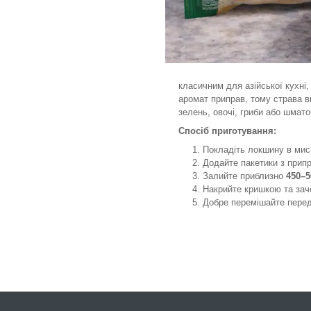
класичним для азійської кухні
аромат приправ, тому страва 
зелень, овочі, гриби або шмат
Спосіб приготування:
Покладіть локшину в мис
Додайте пакетики з прип
Залийте приблизно
450–5
Накрийте кришкою та за
Добре перемішайте пере