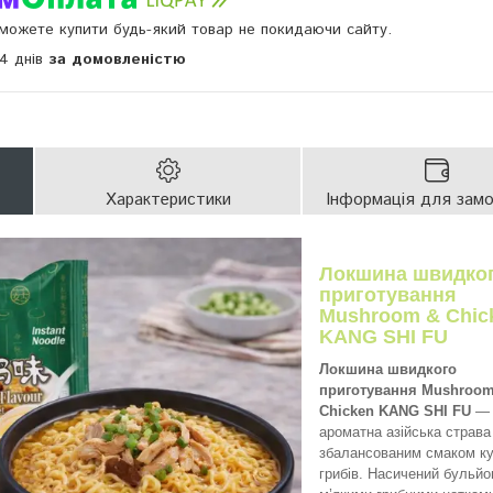
и можете купити будь-який товар не покидаючи сайту.
14 днів
за домовленістю
Характеристики
Інформація для зам
Локшина швидко
приготування
Mushroom & Chic
KANG SHI FU
Локшина швидкого
приготування Mushroom
Chicken KANG SHI FU
— 
ароматна азійська страва 
збалансованим смаком ку
грибів. Насичений бульйон