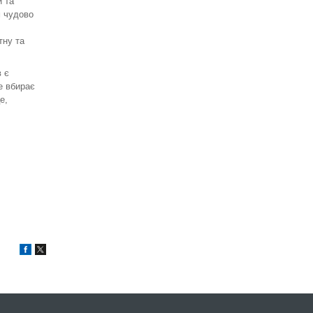
 та
 чудово
тну та
 є
е вбирає
е,