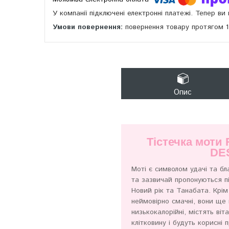
У компанії підключені електронні платежі. Тепер в
повернення товару протягом 
Опис
Тістечка моти
DE
Моті є символом удачі та бла
та зазвичай пропонуються пі
Новий рік та Танабата. Крім
неймовірно смачні, вони ще 
низькокалорійні, містять віт
клітковину і будуть корисні