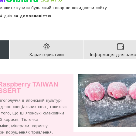
и можете купити будь-який товар не покидаючи сайту.
14 днів
за домовленістю
Характеристики
Інформація для зам
 Raspberry TAIWAN
SSERT
гополуччя в японській культурі
д час спеціальних свят, таких як
 того, що ці японські смаколики
й корисні. Тістечка
аміни, мінерали, корисну
 при порушеннях травлення.