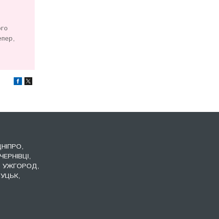
е
ого
епер,
ДНІПРО,
ЧЕРНІВЦІ,
, УЖГОРОД,
УЦЬК,