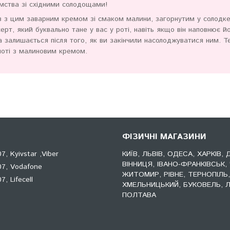
омства зі східними солодощами!
в з цим заварним кремом зі смаком малини, загорнутим у солодк
серт, який буквально тане у вас у роті, навіть якщо він наповнює й
 залишається після того, як ви закінчили насолоджуватися ним. Т
моті з малиновим кремом.
ФІЗИЧНІ МАГАЗИНИ
, Kyivstar ,Viber
КИЇВ, ЛЬВІВ, ОДЕСА, ХАРКІВ, 
ВІННИЦЯ, ІВАНО-ФРАНКІВСЬК, 
7, Vodafone
ЖИТОМИР, РІВНЕ, ТЕРНОПІЛЬ
, Lifecell
ХМЕЛЬНИЦЬКИЙ, БУКОВЕЛЬ, Л
ПОЛТАВА