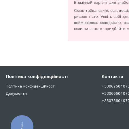
Відмінний варіант для знай
Смак тайванських солодощі
рисове тісто. Уявіть собі де
неймовірною солодкістю, яка
коли ви знаєте, придбайте 
Політика конфіденційності
Контакти
Політика конфіденційності
+380676040707
Документи
+38066604070
+380736040707
КНОПКА
ЗВ'ЯЗКУ