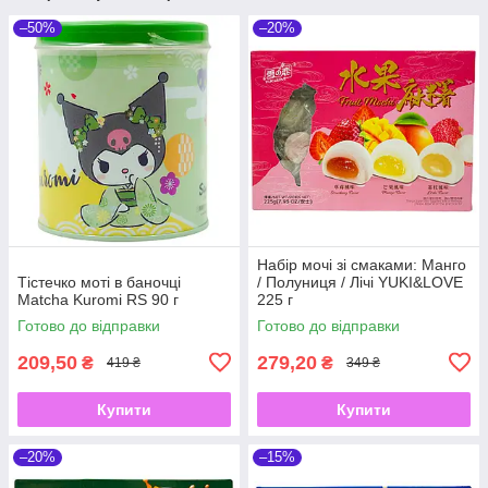
–50%
–20%
Набір мочі зі смаками: Манго
Тістечко моті в баночці
/ Полуниця / Лічі YUKI&LOVE
Matcha Kuromi RS 90 г
225 г
Готово до відправки
Готово до відправки
209,50
279,20
₴
₴
419 ₴
349 ₴
Купити
Купити
–20%
–15%