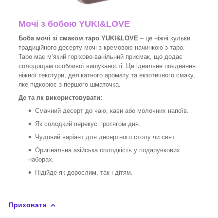
Мочі з бобою YUKI&LOVE
Боба мочі зі смаком таро YUKI&LOVE
– це ніжні кульки
традиційного десерту мочі з кремовою начинкою з таро.
Таро має м’який горіхово-ванільний присмак, що додає
солодощам особливої вишуканості. Це ідеальне поєднання
ніжної текстури, делікатного аромату та екзотичного смаку,
яке підкорює з першого шматочка.
Де та як використовувати:
Смачний десерт до чаю, кави або молочних напоїв.
Як солодкий перекус протягом дня.
Чудовий варіант для десертного столу чи свят.
Оригінальна азійська солодкість у подарункових
наборах.
Підійде як дорослим, так і дітям.
Приховати