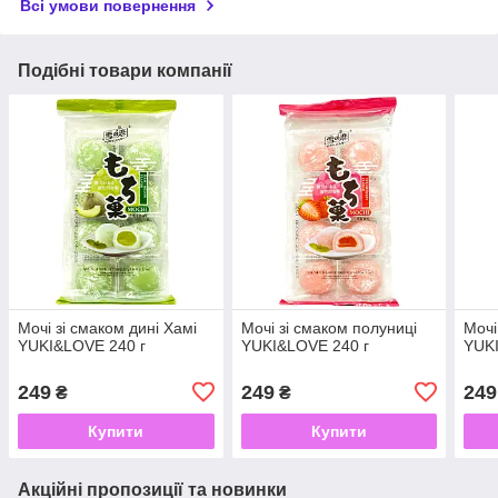
Всі умови повернення
Подібні товари компанії
Мочі зі смаком дині Хамі
Мочі зі смаком полуниці
Мочі
YUKI&LOVE 240 г
YUKI&LOVE 240 г
YUKI
249
249
249
₴
₴
Купити
Купити
Акційні пропозиції та новинки