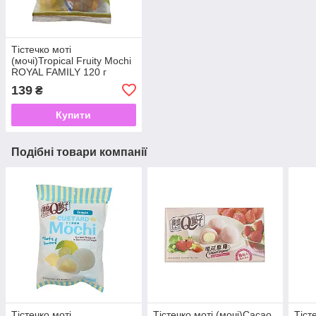
Тістечко моті
(мочі)Tropical Fruity Mochi
ROYAL FAMILY 120 г
139
₴
Купити
Подібні товари компанії
Тістечко моті
Тістечко моті (мочі)Cacao
Тіст