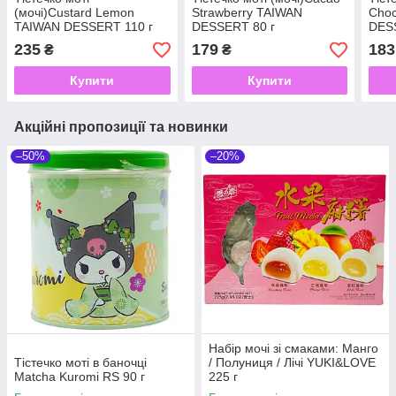
(мочі)Custard Lemon
Strawberry TAIWAN
Choc
TAIWAN DESSERT 110 г
DESSERT 80 г
DES
235
179
183
₴
₴
Купити
Купити
Акційні пропозиції та новинки
–50%
–20%
Набір мочі зі смаками: Манго
Тістечко моті в баночці
/ Полуниця / Лічі YUKI&LOVE
Matcha Kuromi RS 90 г
225 г