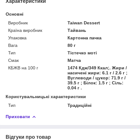
Характеристики
Основні
Виробник
Taiwan Dessert
Країна виробник
Тайвань
Упаковка
Картонна пачка
Вага
80 г
Тип
Тістечко моті
Смак
Матча
КБЖВ на 100 г
1474 Кдж/349 Ккал;. Жири /
насичені жири: 6.1 г / 2.6 г ;
Вуглеводи / цукор: 71.9 г /
39.5 г ; Білок: 1.5 г ; Сіль:
0.04 г .
Користувальницькі характеристики
Тип
Традиційні
Приховати
Відгуки про товар