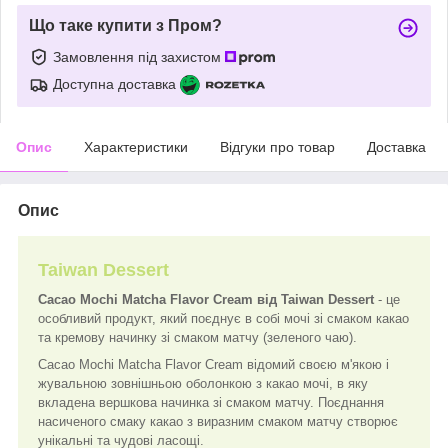
Що таке купити з Пром?
Замовлення під захистом
Доступна доставка
Опис
Характеристики
Відгуки про товар
Доставка
Опис
Taiwan Dessert
Cacao Mochi Matcha Flavor Cream від Taiwan Dessert
- це
особливий продукт, який поєднує в собі мочі зі смаком какао
та кремову начинку зі смаком матчу (зеленого чаю).
Cacao Mochi Matcha Flavor Cream відомий своєю м'якою і
жувальною зовнішньою оболонкою з какао мочі, в яку
вкладена вершкова начинка зі смаком матчу. Поєднання
насиченого смаку какао з виразним смаком матчу створює
унікальні та чудові ласощі.