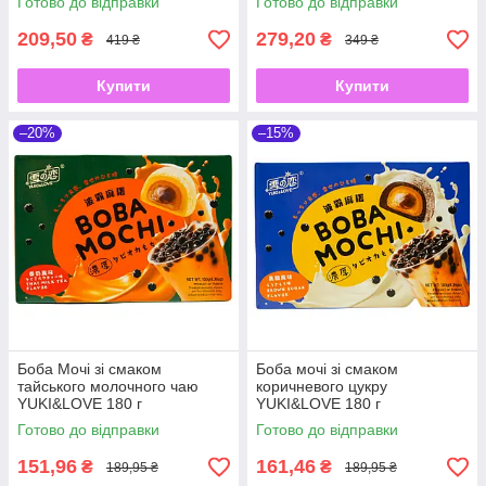
Готово до відправки
Готово до відправки
209,50
279,20
₴
₴
419 ₴
349 ₴
Купити
Купити
–20%
–15%
Боба Мочі зі смаком
Боба мочі зі смаком
тайського молочного чаю
коричневого цукру
YUKI&LOVE 180 г
YUKI&LOVE 180 г
Готово до відправки
Готово до відправки
151,96
161,46
₴
₴
189,95 ₴
189,95 ₴