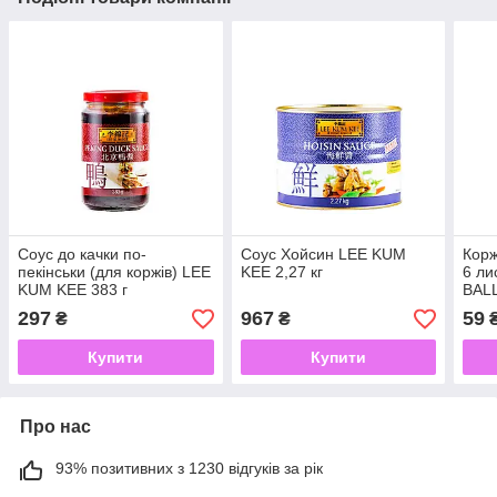
Соус до качки по-
Соус Хойсин LEE KUM
Корж
пекінськи (для коржів) LEE
KEE 2,27 кг
6 ли
KUM KEE 383 г
BAL
297
967
59
₴
₴
Купити
Купити
Про нас
93% позитивних з 1230 відгуків за рік