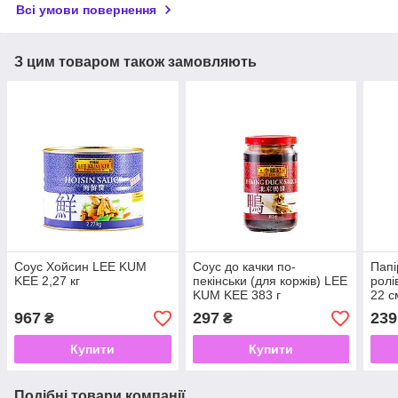
Всі умови повернення
З цим товаром також замовляють
Соус Хойсин LEE KUM
Соус до качки по-
Папі
KEE 2,27 кг
пекінськи (для коржів) LEE
ролі
KUM KEE 383 г
22 
THO 
967
297
239
₴
₴
Купити
Купити
Подібні товари компанії