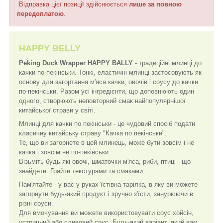
Відправка цієї позиції здійснюється
лише за повною
передоплатою
.
HAPPY BELLY
Peking Duck Wrapper HAPPY BALLY
- традиційні млинці до
качки по-пекінськи. Тонкі, еластичні млинці застосовують як
основу для загортання м'яса качки, овочів і соусу до качки
по-пекінськи. Разом усі інгредієнти, що доповнюють один
одного, створюють неповторний смак найпопулярнішої
китайської страви у світі.
Млинці для качки по пекінськи - це чудовий спосіб подати
класичну китайську страву "Качка по пекінськи".
Те, що ви загорнете в цей млинець, може бути зовсім і не
качка і зовсім не по-пекінськи.
Візьміть будь-які овочі, шматочки м'яса, риби, птиці - що
знайдете. Грайте текстурами та смаками.
Пам'ятайте - у вас у руках їстівна тарілка, в яку ви можете
загорнути будь-який продукт і зручно з'їсти, занурюючи в
різні соуси.
Для вмочування ви можете використовувати соус хойсін,
устричний або сливовий соус. Будь-який варіант, який вам