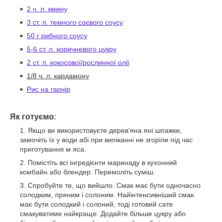
2 ч. л. кмину
3 ст. л. темного соєвого соусу
50 г рибного соусу
5-6 ст. л. коричневого цукру
2 ст. л. кокосової/рослинної олії
1/8 ч. л. кардамону
Рис на гарнір
Як готуємо
:
Якщо ви використовуєте дерев'яна яні шпажки,
замочіть їх у води абі при випіканні не згоріли під час
приготування м яса.
Помістіть всі інгредієнти маринаду в кухонний
комбайн або блендер. Перемоліть суміш.
Спробуйте те, що вийшло. Смак має бути одночасно
солодким, пряним і солоним. Найінтенсивніший смак
має бути солодкий і солоний, тоді готовий сате
смакуватиме найкраще. Додайте більше цукру або