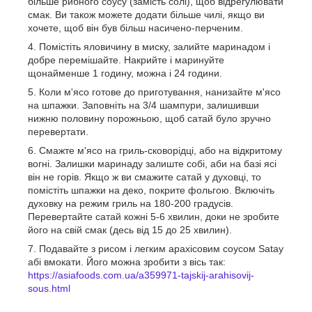
більше рибного соусу (замість солі), щоб відрегулювати
смак. Ви також можете додати більше чилі, якщо ви
хочете, щоб він був більш насичено-перченим.
Помістіть яловичину в миску, залийте маринадом і
добре перемішайте. Накрийте і маринуйте
щонайменше 1 годину, можна і 24 години.
Коли м'ясо готове до приготування, нанизайте м'ясо
на шпажки. Заповніть на 3/4 шампури, залишивши
нижню половину порожньою, щоб сатай було зручно
перевертати.
Смажте м'ясо на гриль-сковорідці, або на відкритому
вогні. Залишки маринаду залиште собі, аби на базі ясі
він не горів. Якщо ж ви смажите сатай у духовці, то
помістіть шпажки на деко, покрите фольгою. Включіть
духовку на режим гриль на 180-200 градусів.
Перевертайте сатай кожні 5-6 хвилин, доки не зробите
його на свій смак (десь від 15 до 25 хвилин).
Подавайте з рисом і легким арахісовим соусом Satay
абі вмокати. Його можна зробити з вісь так:
https://asiafoods.com.ua/a359971-tajskij-arahisovij-
sous.html