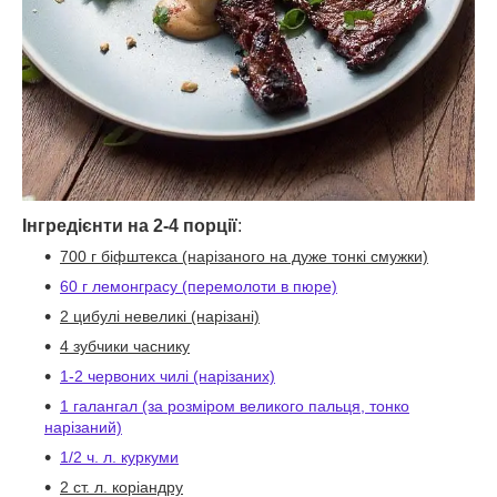
Інгредієнти на 2-4 порції
:
700 г біфштекса (нарізаного на дуже тонкі смужки)
60 г лемонграсу (перемолоти в пюре)
2 цибулі невеликі (нарізані)
4 зубчики часнику
1-2 червоних чилі (нарізаних)
1 галангал (за розміром великого пальця, тонко
нарізаний)
1/2 ч. л. куркуми
2 ст. л. коріандру