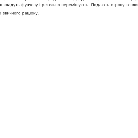
міш кладуть фунчозу і ретельно перемішують. Подають страву тепло
 звичного раціону.