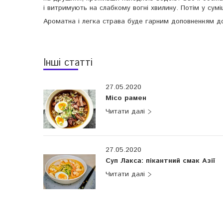
і витримують на слабкому вогні хвилину. Потім у су
Ароматна і легка страва буде гарним доповненням до
Інші статті
27.05.2020
Місо рамен
27.05.2020
Суп Лакса: пікантний смак Азії