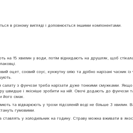
ться в різному вигляді і доповнюється іншими компонентами.
ь на 15 хвилин у води, потім відкидають на друшляк, щоб стікал
паковці.
ий оцет, соєвий соус, кунжутну олію та дрібно нарізані часник із ч
шують.
ля салату з фунчози треба нарізати дуже тонкими смужками. Якщо
уру швидше і якісніше зробити на ній. Овочі додають до фунчози 
и його смак.
иють та відварюють у трохи підсоленій воді не більше 3 хвилин. 
стануть гумовими.
а ставлять у холодильник на годину. Страву можна вживати в якост