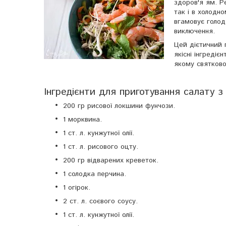
здоров'я ям. Р
так і в холодн
вгамовує голод
виключення.
Цей дієтичний 
якісні інгреді
якому святково
Інгредієнти для приготування салату з
200 гр рисової локшини фунчози.
1 морквина.
1 ст. л. кунжутної олії.
1 ст. л. рисового оцту.
200 гр відварених креветок.
1 солодка перчина.
1 огірок.
2 ст. л. соєвого соусу.
1 ст. л. кунжутної олії.