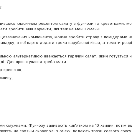
к
дившись класичним рецептом салату з фунчози та креветками, м
ати зробити інші варіанти, які теж не менш смачні.
щезазначених компонентів, можна зробити страву з помідорами че
ипадку, в неї варто додати трохи нарубленої кінзи, а томати розр
льною альтернативою вважається гарячий салат, який готується н
ді. Для приготування треба мати:
гр креветок;
рквину;
ими смужками. Фунчозу заливають кип'ятком на 10 хвилин, потім в
ують на гарячій сковороді з олією, додають трохи соєвого соусу