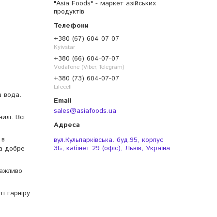
"Asia Foods" - маркет азійських
продуктів
+380 (67) 604-07-07
Kyivstar
+380 (66) 604-07-07
Vodafone (Viber, Telegram)
+380 (73) 604-07-07
Lifecell
а вода.
sales@asiafoods.ua
илі. Всі
 в
вул.Кульпарківська. буд.95, корпус
3Б, кабінет 29 (офіс), Львів, Україна
та добре
Важливо
і гарніру