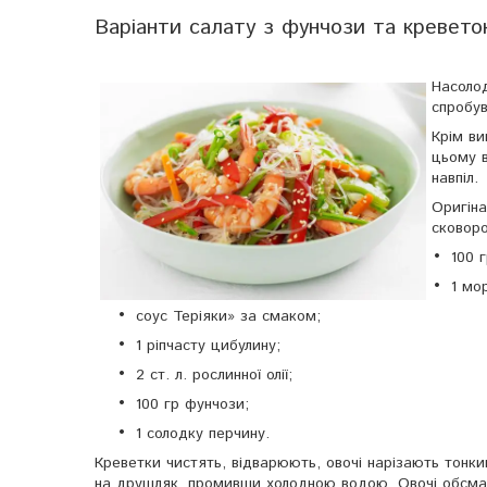
Варіанти салату з фунчози та кревето
Насоло
спробув
Крім ви
цьому в
навпіл.
Оригіна
сковоро
100 
1 мо
соус Теріяки» за смаком;
1 ріпчасту цибулину;
2 ст. л. рослинної олії;
100 гр фунчози;
1 солодку перчину.
Креветки чистять, відварюють, овочі нарізають тонк
на друшляк, промивши холодною водою. Овочі обсмаж