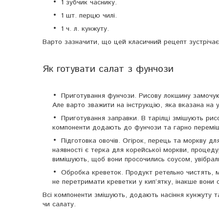
1 зубчик часнику.
1 шт. перцю чилі.
1 ч. л. кунжуту.
Варто зазначити, що цей класичний рецепт зустрічає
Як готувати салат з фунчози
Приготування фунчози. Рисову локшину замочуют
Але варто зважити на інструкцію, яка вказана на у
Приготування заправки. В тарілці змішують рисов
компоненти додають до фунчози та гарно перемі
Підготовка овочів. Огірок, перець та моркву д
наявності є терка для корейської моркви, процед
вимішують, щоб вони просочились соусом, увібрал
Обробка креветок. Продукт ретельно чистять, м
не перетримати креветки у кип’ятку, інакше вони 
Всі компоненти змішують, додають насіння кунжуту т
чи салату.