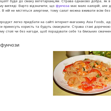
ецепт буде до смаку вегетаріанцям. Страва однаково добра, як в
ому вигляді. Варто відзначити, що
фунчоза
має мало калорій, але 
. В ній не містяться алергени, тому салат можна вживати всім без
продукт легко придбати на сайті інтернет-магазину Asia Foods, ад
єнти принесуть користь та будуть смакувати. Страва стані доречною
му столі чи без нагоди, щоб порадувати себе та близьких смачне
 фунчози