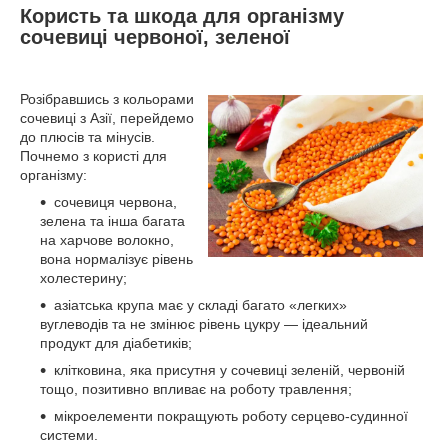
Користь та шкода для організму
сочевиці червоної, зеленої
Розібравшись з кольорами
сочевиці з Азії, перейдемо
до плюсів та мінусів.
Почнемо з користі для
організму:
сочевиця червона,
зелена та інша багата
на харчове волокно,
вона нормалізує рівень
холестерину;
азіатська крупа має у складі багато «легких»
вуглеводів та не змінює рівень цукру — ідеальний
продукт для діабетиків;
клітковина, яка присутня у сочевиці зеленій, червоній
тощо, позитивно впливає на роботу травлення;
мікроелементи покращують роботу серцево-судинної
системи.