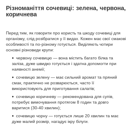
Різноманіття сочевиці: зелена, червона,
коричнева
Перед тим, як говорити про користь та шкоду сочевиці для
організму, слід розібратися у її видах. Кожен має свої смакові
особливості та по-різному готується. Виділяють чотири
основні різновиди крупи:
червону сочевицю — вона містить багато білка та
заліза, дуже швидко готується і здатна допомогти при
наявності анемії;
сочевицю зелену — має сильний аромат та пряний
смак, практично не розварюється, часто її
використовують для приготування салатів;
сочевицю коричневу — рекомендована для супів,
потребує вимочування протягом 8 годин та довго
варитися (30-40 хвилин);
сочевицю чорну — готується лише 20 хвилин та має
дуже малий розмір, нагадує ікру білуги.