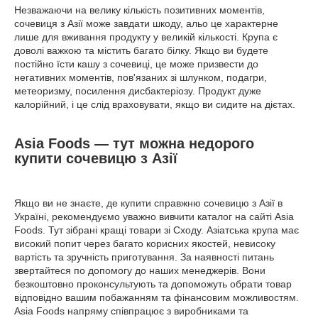
Незважаючи на велику кількість позитивних моментів,
сочевиця з Азії може завдати шкоду, альо це характерне
лише для вживання продукту у великій кількості. Крупа є
доволі важкою та містить багато білку. Якщо ви будете
постійно їсти кашу з сочевиці, це може призвести до
негативних моментів, пов'язаних зі шлунком, подагри,
метеоризму, посилення дисбактеріозу. Продукт дуже
калорійний, і це слід враховувати, якщо ви сидите на дієтах.
Asia Foods — тут можна недорого
купити сочевицю з Азії
Якщо ви не знаєте, де купити справжню сочевицю з Азії в
Україні, рекомендуємо уважно вивчити каталог на сайті Asia
Foods. Тут зібрані кращі товари зі Сходу. Азіатська крупа має
високий попит через багато корисних якостей, невисоку
вартість та зручність приготування. За наявності питань
звертайтеся по допомогу до наших менеджерів. Вони
безкоштовно проконсультують та допоможуть обрати товар
відповідно вашим побажанням та фінансовим можливостям.
Asia Foods напряму співпрацює з виробниками та