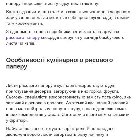
паперу і пересвідчитися у відсутності глютену.
Варто відзначити, що галети вважаються частиною здорового
харчування, оскільки містять в собі прості вуглеводи, вітаміни
та мікроелементи.
За допомогою преса виробники відтискають на аркушах
рисового паперу
своєрідні візерунки у вигляді бамбукового
листя чи квітів.
Особливості кулінарного рисового
паперу
Листи рисового паперу в кулінарії використовують для
приготування десертів, загортуючи в них горіхи, фрукти.
Сьогодні спеціалісти використовують їх замість тіста філо, яке
зазвичай є основою пахлави. Азіатський кулінарний рисовий
папір має нейтральну ніжну текстуру, вона підкреслює смак
інших компонентів у страві. Заготовки з нього можна смажити
у фритюрі.
Найчастіше з нього готують спрінг-ролі. У попередньо
зволожені водою листи загортають різну начинку й