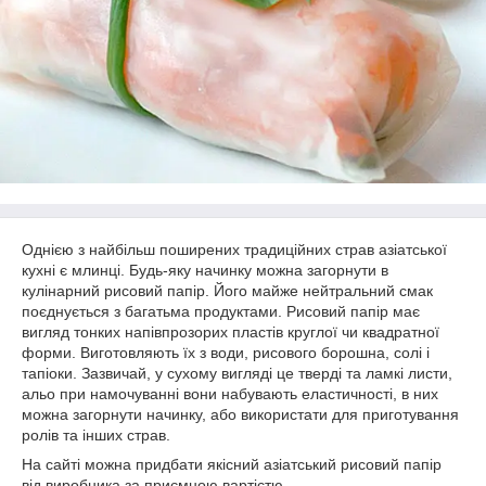
Однією з найбільш поширених традиційних страв азіатської
кухні є млинці. Будь-яку начинку можна загорнути в
кулінарний рисовий папір. Його майже нейтральний смак
поєднується з багатьма продуктами. Рисовий папір має
вигляд тонких напівпрозорих пластів круглої чи квадратної
форми. Виготовляють їх з води, рисового борошна, солі і
тапіоки. Зазвичай, у сухому вигляді це тверді та ламкі листи,
альо при намочуванні вони набувають еластичності, в них
можна загорнути начинку, або використати для приготування
ролів та інших страв.
На сайті можна придбати якісний азіатський рисовий папір
від виробника за приємною вартістю.