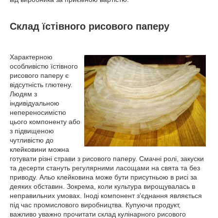
Склад їстівного рисового паперу
Характерною
особливістю їстівного
рисового паперу є
відсутність глютену.
Людям з
індивідуальною
непереносимістю
цього компоненту або
з підвищеною
чутливістю до
клейковини можна
готувати різні страви з рисового паперу. Смачні ролі, закуски
та десерти стануть регулярними ласощами на свята та без
приводу. Альо клейковина може бути присутньою в рисі за
деяких обставин. Зокрема, коли культура вирощувалась в
неправильних умовах. Іноді компонент з'єднання являється
під час промислового виробництва. Купуючи продукт,
важливо уважно прочитати склад кулінарного рисового