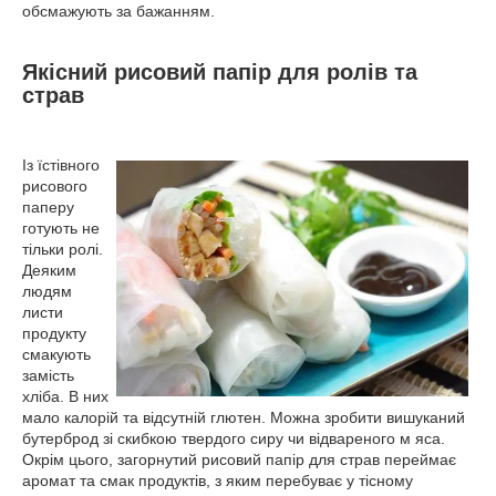
обсмажують за бажанням.
Якісний рисовий папір для ролів та
страв
Із їстівного
рисового
паперу
готують не
тільки ролі.
Деяким
людям
листи
продукту
смакують
замість
хліба. В них
мало калорій та відсутній глютен. Можна зробити вишуканий
бутерброд зі скибкою твердого сиру чи відвареного м яса.
Окрім цього, загорнутий рисовий папір для страв переймає
аромат та смак продуктів, з яким перебуває у тісному