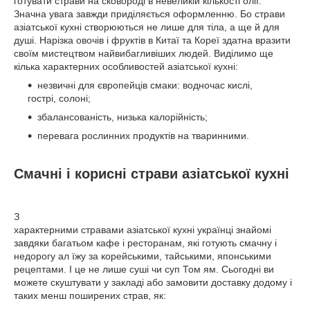
готувати страви на сковороді в невеликій кількості олії.
Значна увага завжди приділяється оформленню. Бо страви
азіатської кухні створюються не лише для тіла, а ще й для
душі. Нарізка овочів і фруктів в Китаї та Кореї здатна вразити
своїм мистецтвом найвибагливіших людей. Виділимо ще
кілька характерних особливостей азіатської кухні:
незвичні для європейців смаки: водночас кислі,
гострі, солоні;
збалансованість, низька калорійність;
перевага рослинних продуктів на тваринними.
Смачні і корисні страви азіатської кухні
З
характерними стравами азіатської кухні українці знайомі
завдяки багатьом кафе і ресторанам, які готують смачну і
недорогу ал їжу за корейськими, тайськими, японськими
рецептами. І це не лише суші чи суп Том ям. Сьогодні ви
можете скуштувати у закладі або замовити доставку додому і
таких менш поширених страв, як: