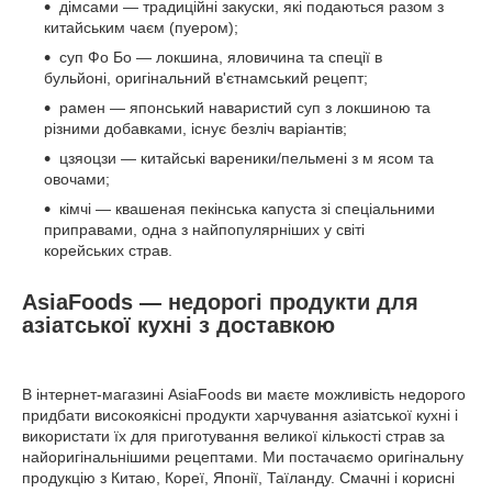
дімсами — традиційні закуски, які подаються разом з
китайським чаєм (пуером);
суп Фо Бо — локшина, яловичина та спеції в
бульйоні, оригінальний в'єтнамський рецепт;
рамен — японський наваристий суп з локшиною та
різними добавками, існує безліч варіантів;
цзяоцзи — китайські вареники/пельмені з м ясом та
овочами;
кімчі — квашеная пекінська капуста зі спеціальними
приправами, одна з найпопулярніших у світі
корейських страв.
AsiaFoods — недорогі продукти для
азіатської кухні з доставкою
В інтернет-магазині AsiaFoods ви маєте можливість недорого
придбати високоякісні продукти харчування азіатської кухні і
використати їх для приготування великої кількості страв за
найоригінальнішими рецептами. Ми постачаємо оригінальну
продукцію з Китаю, Кореї, Японії, Таїланду. Смачні і корисні