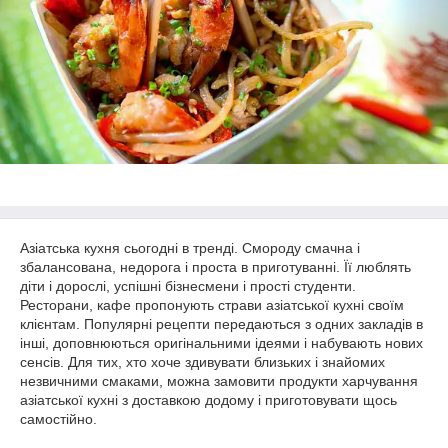
Азіатська кухня сьогодні в тренді. Смороду смачна і
збалансована, недорога і проста в приготуванні. Її люблять
діти і дорослі, успішні бізнесмени і прості студенти.
Ресторани, кафе пропонують страви азіатської кухні своїм
клієнтам. Популярні рецепти передаються з одних закладів в
інші, доповнюються оригінальними ідеями і набувають нових
сенсів. Для тих, хто хоче здивувати близьких і знайомих
незвичними смаками, можна замовити продукти харчування
азіатської кухні з доставкою додому і приготовувати щось
самостійно.