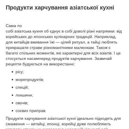
Продукти харчування азіатської кухні
Сама по
собі азіатська кухня об єднує в собі доволі різні напрямки: від
корейських до японських кулінарних традицій. Наприклад,
для китайців вживання їжі — цілий ритуал, а тайці люблять
прикрашати страви різноманітними малюнкам. Також є
багато спільних моментів, які характерні для всіх азіатів. І це
стосується насамперед продуктів харчування. Зазвичай
рецепти будуються на використанні:
рісу;
морепродуктів;
спецій;
локшини;
овочів;
соєвих приправ.
Продукти харчування азіатської кухні ідеально підходять для
смаження — китайці, японці, корейці дуже полюбляють