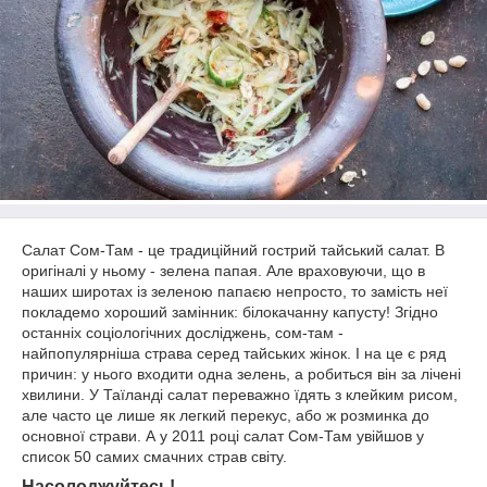
Салат Сом-Там - це традиційний гострий тайський салат. В
оригіналі у ньому - зелена папая. Але враховуючи, що в
наших широтах із зеленою папаєю непросто, то замість неї
покладемо хороший замінник: білокачанну капусту! Згідно
останніх соціологічних досліджень, сом-там -
найпопулярніша страва серед тайських жінок. І на це є ряд
причин: у нього входити одна зелень, а робиться він за лічені
хвилини.
У Таїланді салат переважно їдять з клейким рисом,
але часто це лише як легкий перекус, або ж розминка до
основної страви. А у 2011 році салат Сом-Там увійшов у
список 50 самих смачних страв світу.
Насолоджуйтесь!