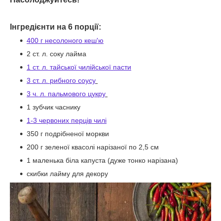
Інгредієнти на 6 порції:
400 г несолоного кеш'ю
2 ст. л. соку лайма
1 ст. л. тайської чилійської пасти
3 ст. л. рибного соусу
3 ч. л. пальмового цукру
1 зубчик часнику
1-3 червоних перців чилі
350 г подрібненої моркви
200 г зеленої квасолі нарізаної по 2,5 см
1 маленька біла капуста (дуже тонко нарізана)
скибки лайму для декору