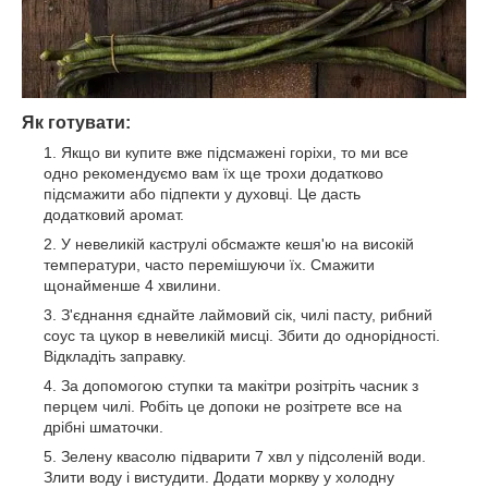
Як готувати:
Якщо ви купите вже підсмажені горіхи, то ми все
одно рекомендуємо вам їх ще трохи додатково
підсмажити або підпекти у духовці. Це дасть
додатковий аромат.
У невеликій каструлі обсмажте кешя'ю на високій
температури, часто перемішуючи їх. Смажити
щонайменше 4 хвилини.
З'єднання єднайте лаймовий сік, чилі пасту, рибний
соус та цукор в невеликій мисці. Збити до однорідності.
Відкладіть заправку.
За допомогою ступки та макітри розітріть часник з
перцем чилі. Робіть це допоки не розітрете все на
дрібні шматочки.
Зелену квасолю підварити 7 хвл у підсоленій води.
Злити воду і вистудити. Додати моркву у холодну