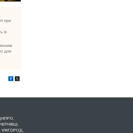
ті при
ь із
мінним
но для
ДНІПРО,
ЧЕРНІВЦІ,
, УЖГОРОД,