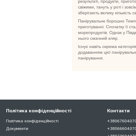
результаті, продукти, пригот
свіжими, тануть у роті і зовс
зберігають велику кількість св
Панірувальне борошно Темпур
приготуванні. Спочатку її с
морепродуктів. Однак у Півд
нього смачний кляр.
Існує навіть окрема категор
додаванням цієї панірувальн
панірування.
Політика конфіденційності
Контакти
Політика конфіденційності
+380676040707
Документи
+38066604070