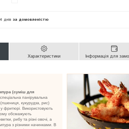
14 днів
за домовленістю
Характеристики
Інформація для зам
пура (суміш для
 спеціальна панірувальна
 (пшениця, кукурудза, рис)
 у фритюрі. Використовують
якому обсмажують
етки, рибу та різні овочі, а
емпура з різними начинками. В