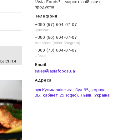
"Asia Foods" - маркет азійських
продуктів
+380 (67) 604-07-07
Kyivstar
+380 (66) 604-07-07
Vodafone (Viber, Telegram)
+380 (73) 604-07-07
Lifecell
овлення
sales@asiafoods.ua
вул.Кульпарківська. буд.95, корпус
3Б, кабінет 29 (офіс), Львів, Україна