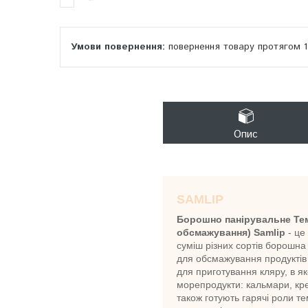
повернення товару протягом 
Опис
SAMLIP
Борошно панірувальне Тем
обсмажування) Samlip
- це
суміш різних сортів борошна
для обсмажування продуктів
для приготування кляру, в 
морепродукти: кальмари, крев
також готують гарячі роли т