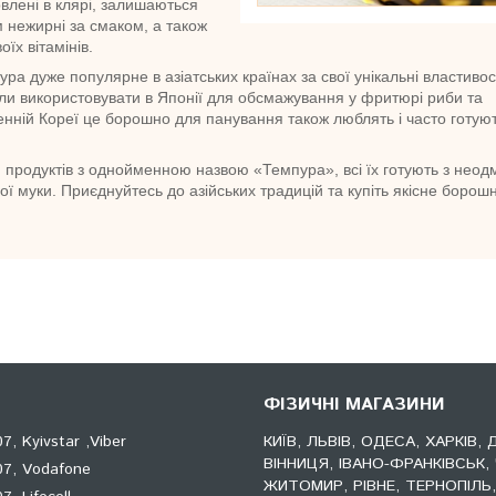
овлені в клярі, залишаються
ім нежирні за смаком, а також
оїх вітамінів.
а дуже популярне в азіатських країнах за свої унікальні властивос
тали використовувати в Японії для обсмажування у фритюрі риби та
енній Кореї це борошно для панування також люблять і часто готуют
ія продуктів з однойменною назвою «Темпура», всі їх готують з неод
ої муки. Приєднуйтесь до азійських традицій та купіть якісне борош
ФІЗИЧНІ МАГАЗИНИ
, Kyivstar ,Viber
КИЇВ, ЛЬВІВ, ОДЕСА, ХАРКІВ, 
ВІННИЦЯ, ІВАНО-ФРАНКІВСЬК, 
7, Vodafone
ЖИТОМИР, РІВНЕ, ТЕРНОПІЛЬ