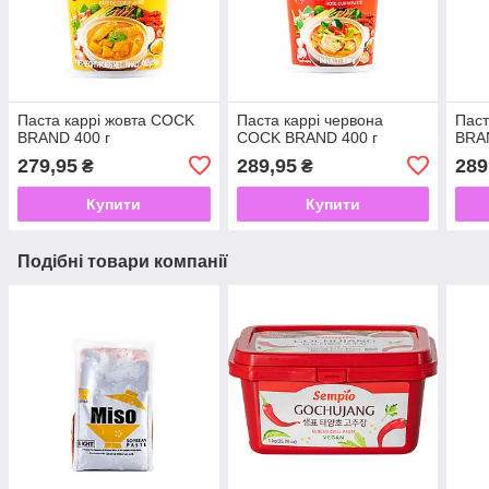
Паста каррі жовта COCK
Паста каррі червона
Паст
BRAND 400 г
COCK BRAND 400 г
BRA
279,95
289,95
289
₴
₴
Купити
Купити
Подібні товари компанії