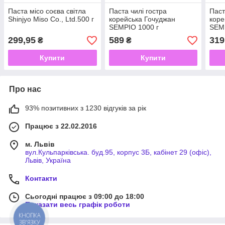
Паста місо соєва світла
Паста чилі гостра
Паст
Shinjyo Miso Co., Ltd.500 г
корейська Гочуджан
коре
SEMPIO 1000 г
SEMP
299,95
589
319
₴
₴
Купити
Купити
Про нас
93% позитивних з 1230 відгуків за рік
Працює з 22.02.2016
м. Львів
вул.Кульпарківська. буд.95, корпус 3Б, кабінет 29 (офіс),
Львів, Україна
Контакти
Сьогодні працює з 09:00 до 18:00
Показати весь графік роботи
КНОПКА
ЗВ'ЯЗКУ