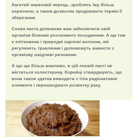
багатий червоний перець, зроблять їжу більш
корисною, а також дозволяє продовжити термін її
зберігання.
Соєва паста допоможе вам забезпечити свій
організм білками рослинного походження. А ще там
є клітковина і природні харчові волокна, які
регулюють травлення і допоможуть вивести з
організму шкідливі речовини.
А що ще більш важливо, в цій соєвій пасті не
міститься холестерину. Корейці стверджують, що
вона також здатна виводити з тіла радіоактивні
елементи і перешкоджати розвитку раку.