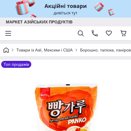
МАРКЕТ АЗІЙСЬКИХ ПРОДУКТІВ
Товари із Азії, Мексики і США
Борошно, тапіока, паніров
Топ продажів