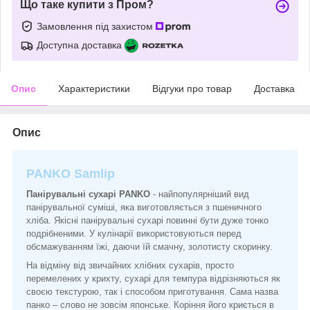
Що таке купити з Пром?
Замовлення під захистом
Доступна доставка
Опис
Характеристики
Відгуки про товар
Доставка
Опис
PANKO Samlip
Панірувальні сухарі PANKO
- найпопулярніший вид
панірувальної суміші, яка виготовляється з пшеничного
хліба. Якісні панірувальні сухарі повинні бути дуже тонко
подрібненими. У кулінарії використовуються перед
обсмажуванням їжі, даючи їй смачну, золотисту скоринку.
На відміну від звичайних хлібних сухарів, просто
перемелених у крихту, сухарі для темпура відрізняються як
своєю текстурою, так і способом приготування. Сама назва
панко – слово не зовсім японське. Коріння його криється в