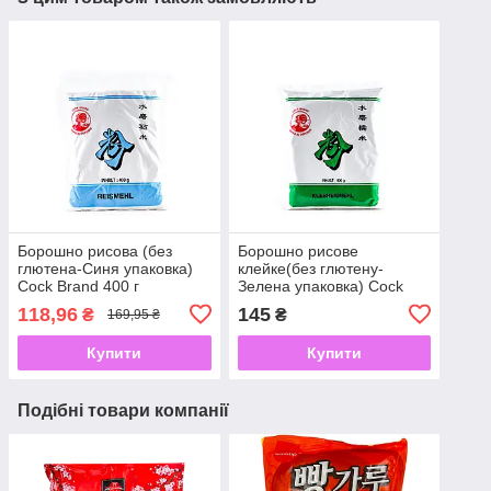
Борошно рисова (без
Борошно рисове
глютена-Синя упаковка)
клейке(без глютену-
Cock Brand 400 г
Зелена упаковка) Cock
Brand 400 г
118,96
145
₴
₴
169,95 ₴
Купити
Купити
Подібні товари компанії