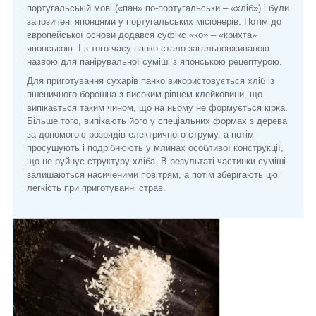
португальській мові («пан» по-португальськи – «хліб») і були
запозичені японцями у португальських місіонерів. Потім до
європейської основи додався суфікс «ко» – «крихта»
японською. І з того часу панко стало загальновживаною
назвою для панірувальної суміші з японською рецептурою.
Для приготування сухарів панко використовується хліб із
пшеничного борошна з високим рівнем клейковини, що
випікається таким чином, що на ньому не формується кірка.
Більше того, випікають його у спеціальних формах з дерева
за допомогою розрядів електричного струму, а потім
просушують і подрібнюють у млинах особливої конструкції,
що не руйнує структуру хліба. В результаті частинки суміші
залишаються насиченими повітрям, а потім зберігають цю
легкість при приготуванні страв.