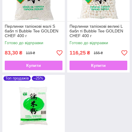
Перлинки тапіокові малі S
Перлинки тапіокові великі L
бабл ті Bubble Tee GOLDEN
бабл ті Bubble Tee GOLDEN
CHEF 400 г
CHEF 400 г
Готово до відправки
Готово до відправки
83,30
116,25
₴
₴
119 ₴
155 ₴
Купити
Купити
Топ продажів
–25%