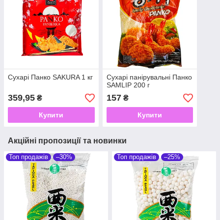
Сухарі Панко SAKURA 1 кг
Сухарі панірувальні Панко
SAMLIP 200 г
359,95
157
₴
₴
Купити
Купити
Акційні пропозиції та новинки
Топ продажів
–30%
Топ продажів
–25%