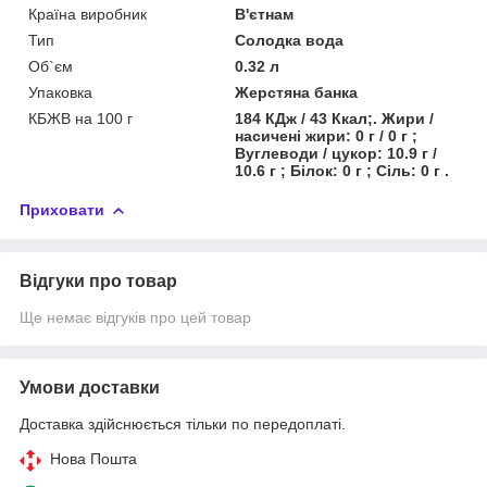
Країна виробник
В'єтнам
Тип
Солодка вода
Об`єм
0.32 л
Упаковка
Жерстяна банка
КБЖВ на 100 г
184 КДж / 43 Ккал;. Жири /
насичені жири: 0 г / 0 г ;
Вуглеводи / цукор: 10.9 г /
10.6 г ; Білок: 0 г ; Сіль: 0 г .
Приховати
Відгуки про товар
Ще немає відгуків про цей товар
Умови доставки
Доставка здійснюється тільки по передоплаті.
Нова Пошта