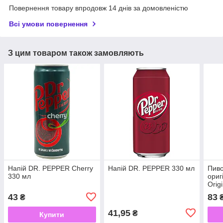
Повернення товару впродовж 14 днів за домовленістю
Всі умови повернення
З цим товаром також замовляють
Напій DR. PEPPER Cherry
Напій DR. PEPPER 330 мл
Пиво
330 мл
ориг
Orig
мл
43
83
₴
41,95
₴
Купити