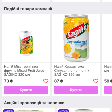
Подібні товари компанії
Напій Мікс тропічних
Напій Хризантема
Напі
фруктів Mixed Fruit Juice
Chrysanthemum drink
мл
SAGIKO 320 мл
SAGIKO 320 мл
73
87
59
₴
₴
Купити
Купити
Акційні пропозиції та новинки
–40%
–25%