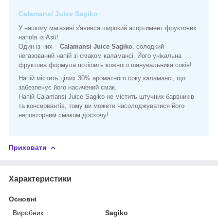
Calamansi Juice Sagiko
У нашому магазині з'явився широкий асортимент фруктових
напоїв із Азії!
Один із них –
Calamansi Juice Sagiko
, солодкий
негазований напій зі смаком каламансі. Його унікальна
фруктова формула потішить кожного шанувальника соків!
Напій містить цілих 30% ароматного соку каламансі, що
забезпечує його насичений смак.
Напій Calamansi Juice Sagiko не містить штучних барвників
та консервантів, тому ви можете насолоджуватися його
неповторним смаком досхочу!
Приховати
Характеристики
Основні
Виробник
Sagiko