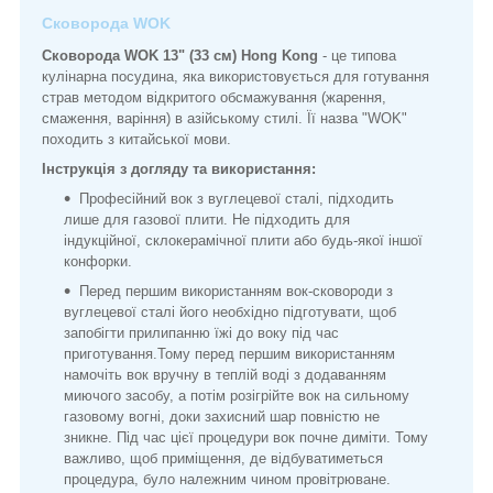
Сковорода WOK
Сковорода WOK 13" (33 см) Hong Kong
- це типова
кулінарна посудина, яка використовується для готування
страв методом відкритого обсмажування (жарення,
смаження, варіння) в азійському стилі. Її назва "WOK"
походить з китайської мови.
Інструкція з догляду та використання:
Професійний вок з вуглецевої сталі, підходить
лише для газової плити. Не підходить для
індукційної, склокерамічної плити або будь-якої іншої
конфорки.
Перед першим використанням вок-сковороди з
вуглецевої сталі його необхідно підготувати, щоб
запобігти прилипанню їжі до воку під час
приготування.Тому перед першим використанням
намочіть вок вручну в теплій воді з додаванням
миючого засобу, а потім розігрійте вок на сильному
газовому вогні, доки захисний шар повністю не
зникне. Під час цієї процедури вок почне диміти. Тому
важливо, щоб приміщення, де відбуватиметься
процедура, було належним чином провітрюване.