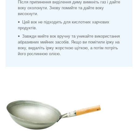
Після припинення виділення диму вимкніть газ і дайте
воку охолонути. Знову помийте та дайте воку
висохнути.
Цей вок не підходить для кислотних харчових
продуктів.
Завжди мийте вок вручну та уникайте використання
абразивних мийних засобів. Якщо ви помітили іржу на
воку, видаліть іржу жорсткою щіткою, а потім потріть
його рослинною олією.