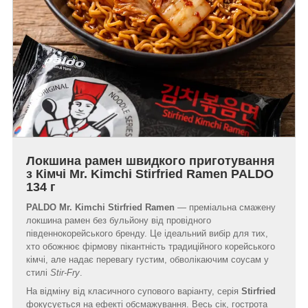
Локшина рамен швидкого приготування
з Кімчі Mr. Kimchi Stirfried Ramen PALDO
134 г
PALDO Mr. Kimchi Stirfried Ramen
— преміальна смажену
локшина рамен без бульйону від провідного
південнокорейського бренду. Це ідеальний вибір для тих,
хто обожнює фірмову пікантність традиційного корейського
кімчі, але надає перевагу густим, обволікаючим соусам у
стилі
Stir-Fry
.
На відміну від класичного супового варіанту, серія
Stirfried
фокусується на ефекті обсмажування. Весь сік, гострота