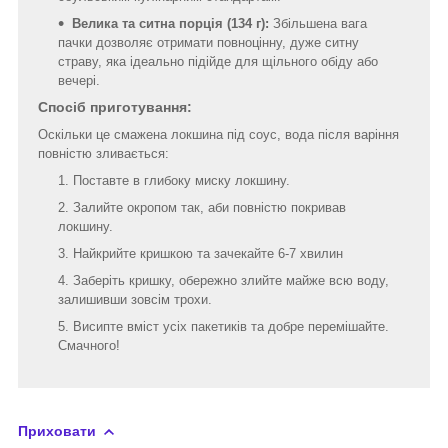
Велика та ситна порція (134 г):
Збільшена вага
пачки дозволяє отримати повноцінну, дуже ситну
страву, яка ідеально підійде для щільного обіду або
вечері.
Спосіб приготування:
Оскільки це смажена локшина під соус, вода після варіння
повністю зливається:
Поставте в глибоку миску локшину.
Залийте окропом так, аби повністю покривав
локшину.
Найкрийте кришкою та зачекайте 6-7 хвилин
Заберіть кришку, обережно злийте майже всю воду,
залишивши зовсім трохи.
Висипте вміст усіх пакетиків та добре перемішайте.
Смачного!
Приховати