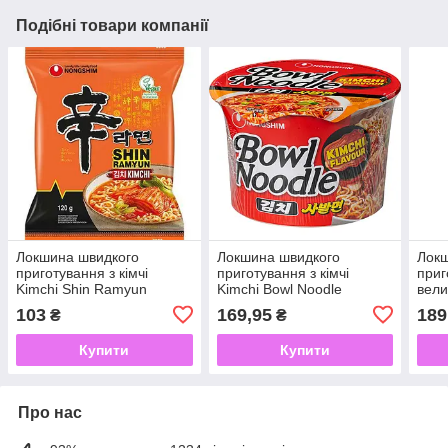
Подібні товари компанії
Локшина швидкого
Локшина швидкого
Локш
приготування з кімчі
приготування з кімчі
приг
Kimchi Shin Ramyun
Kimchi Bowl Noodle
вели
NONGSHIM 120 г
NONGSHIM 100 г
Big 
103
169,95
189
₴
₴
Купити
Купити
Про нас