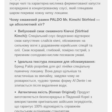
перцю чилі та характерна кислинка ферментованої капусти
зосереджені в концентрованому соусі, який глянцевим
шаром покриває кожну нитку локшини.
Чому смажений рамен PALDO Mr. Kimchi Stirfried —
це абсолютний хіт?
Вибуховий смак смаженого Кімчхі (Stirfried
Kimchi):
Спеціальний соус бездоганно відтворює
смак капустяних слайсів кімчі, обсмажених на
сильному вогні з додаванням корейських спецій та
олії. Смак яскравий, глибокий, помірно гострий, з
приємним солодкаво-кислим посмаком умамі.
Ідеальна текстура локшини для обсмажування:
Бренд Paldo розробив для цієї лінійки спеціальну
пшеничну локшину. Вона дещо щільніша та
еластичніша за звичайну, завдяки чому не
розварюється, чудово тримає форму
Al Dente
і не
злипається після видалення води.
Автентична якість (Korean Original):
Продукт
виготовляється безпосередньо в Південній Кореї з
використанням оригінальних азійських інгредієнтів,
що гарантує 100% відповідність справжнім
сеульським кулінарним стандартам.