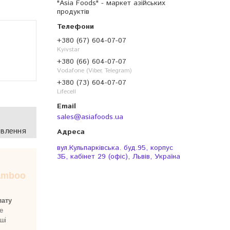
"Asia Foods" - маркет азійських
продуктів
+380 (67) 604-07-07
Kyivstar
+380 (66) 604-07-07
Vodafone (Viber, Telegram)
+380 (73) 604-07-07
Lifecell
sales@asiafoods.ua
овлення
вул.Кульпарківська. буд.95, корпус
3Б, кабінет 29 (офіс), Львів, Україна
amboo
лату
е
ші