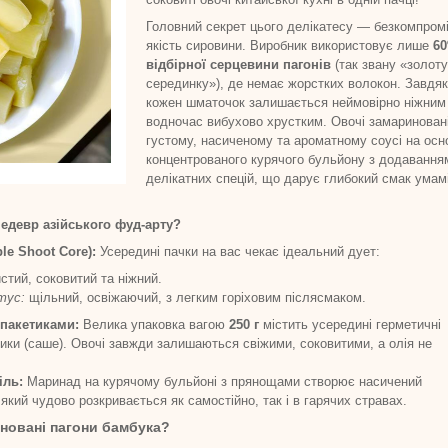
Головний секрет цього делікатесу — безкомпром
якість сировини. Виробник використовує лише
6
відбірної серцевини пагонів
(так звану «золоту
серединку»), де немає жорстких волокон. Завдя
кожен шматочок залишається неймовірно ніжним 
водночас вибухово хрустким. Овочі замариновані
густому, насиченому та ароматному соусі на осн
концентрованого курячого бульйону з додавання
делікатних спецій, що дарує глибокий смак умамі
едевр азійського фуд-арту?
le Shoot Core):
Усередині пачки на вас чекає ідеальний дует:
тий, соковитий та ніжний.
тус:
щільний, освіжаючий, з легким горіховим післясмаком.
-пакетиками:
Велика упаковка вагою
250 г
містить усередині герметичні
етики (саше). Овочі завжди залишаються свіжими, соковитими, а олія не
іль:
Маринад на курячому бульйоні з прянощами створює насичений
який чудово розкривається як самостійно, так і в гарячих стравах.
новані пагони бамбука?