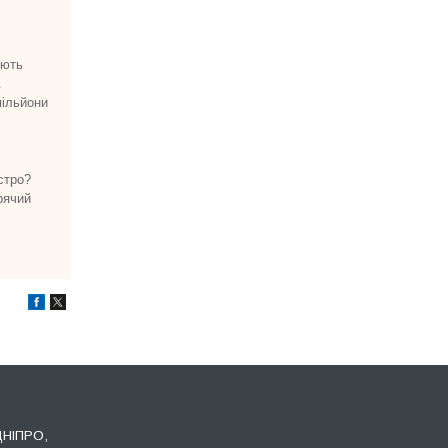
юють
.
мільйони
стро?
рячий
ДНІПРО,