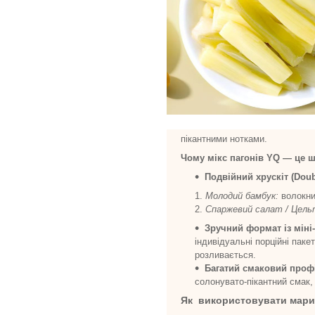
пікантними нотками.
Чому мікс пагонів YQ — це ш
Подвійний хрускіт (Doub
Молодий бамбук:
волокнис
Спаржевий салат / Цель
Зручний формат із міні
індивідуальні порційні пак
розливається.
Багатий смаковий проф
солонувато-пікантний смак, 
Як використовувати мари