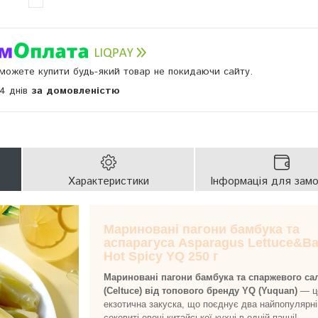
и можете купити будь-який товар не покидаючи сайту.
14 днів
за домовленістю
Характеристики
Інформація для зам
Мариновані пагони бамбука та
аспарагуса Asparagus Lettuce&B
Hot Spicy YQ 250 г
Мариновані пагони бамбука та спаржевого са
(Celtuce) від топового бренду YQ (Yuquan)
— ц
екзотична закуска, що поєднує два найпопулярні
соковиті овочі китайської кухні в одній пачці!