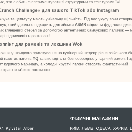
их, хто любить експериментувати зі структурами та текстурами їжі.
Crunch Challenge» для вашого TikTok або Instagram
мбука та цельтусу мають унікальну щільність. Під час укусу вони створ
звук, який ідеально підходить для зйомки
ASMR-відео
чи фуд-челенджів
 цих глянцевих стебел за допомогою автентичних бамбукових паличок — 
арі підписників гарантовані!
оппінг для раменів та локшини Wok
окшину швидкого приготування на кулінарний шедевр рівня азійського бі
ий пакетик пагонів
YQ
та викладіть їх безпосередньо у гарячий рамен. Га
т курячого маринаду, а холодні хрусткі пагони створять фантастичний
онтраст із м'якою локшиною.
ФІЗИЧНІ МАГАЗИНИ
, Kyivstar ,Viber
КИЇВ, ЛЬВІВ, ОДЕСА, ХАРКІВ, 