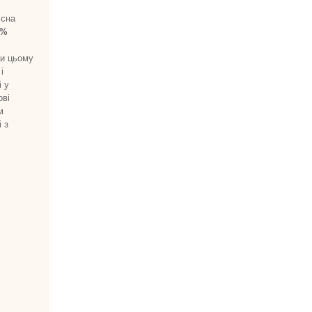
існа
0%
ки цьому
і
 у
ові
м
 з