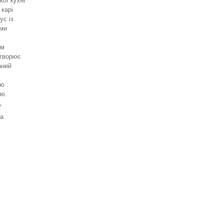
кої кухні
карі
ус із
ими
ом
створює
аний
ою
ю.
У
За