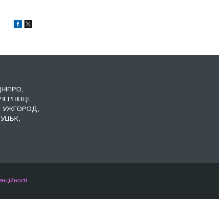
ДНІПРО,
ЧЕРНІВЦІ,
, УЖГОРОД,
УЦЬК,
енційності