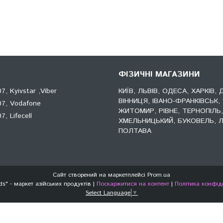
ФІЗИЧНІ МАГАЗИНИ
, Kyivstar ,Viber
КИЇВ, ЛЬВІВ, ОДЕСА, ХАРКІВ, 
ВІННИЦЯ, ІВАНО-ФРАНКІВСЬК, 
7, Vodafone
ЖИТОМИР, РІВНЕ, ТЕРНОПІЛЬ
, Lifecell
ХМЕЛЬНИЦЬКИЙ, БУКОВЕЛЬ, Л
ПОЛТАВА
Сайт створений на маркетплейсі
Prom.ua
"Asia Foods" - маркет азійських продуктів |
Поскаржитися на контент
|
Політика конфід
Select Language
▼