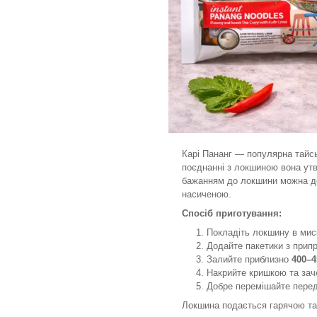
Карі Пананг — популярна тайсь
поєднанні з локшиною вона утв
бажанням до локшини можна дод
насиченою.
Спосіб приготування:
Покладіть локшину в мис
Додайте пакетики з прип
Залийте приблизно
400–4
Накрийте кришкою та за
Добре перемішайте пере
Локшина подається гарячою та 