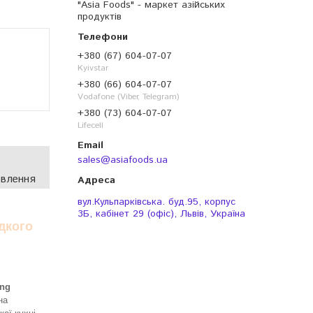
"Asia Foods" - маркет азійських
продуктів
+380 (67) 604-07-07
Kyivstar
+380 (66) 604-07-07
Vodafone (Viber, Telegram)
+380 (73) 604-07-07
Lifecell
sales@asiafoods.ua
овлення
вул.Кульпарківська. буд.95, корпус
3Б, кабінет 29 (офіс), Львів, Україна
дкого
A
ang
на