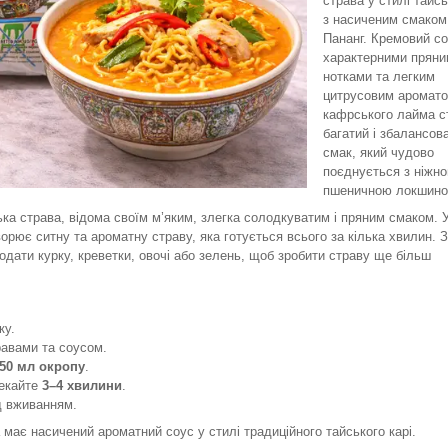
страва у стилі тайсь
з насиченим смаком 
Пананг. Кремовий со
характерними прян
нотками та легким
цитрусовим аромат
кафрського лайма 
багатий і збалансов
смак, який чудово
поєднується з ніжн
пшеничною локшино
ка страва, відома своїм м’яким, злегка солодкуватим і пряним смаком. 
орює ситну та ароматну страву, яка готується всього за кілька хвилин. 
ати курку, креветки, овочі або зелень, щоб зробити страву ще більш
ку.
равами та соусом.
50 мл окропу
.
чекайте
3–4 хвилини
.
д вживанням.
має насичений ароматний соус у стилі традиційного тайського карі.