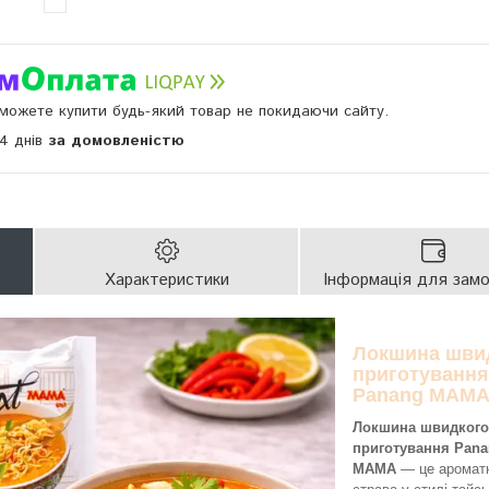
и можете купити будь-який товар не покидаючи сайту.
14 днів
за домовленістю
Характеристики
Інформація для зам
Локшина шви
приготування
Panang MAM
Локшина швидкого
приготування Pan
MAMA
— це аромат