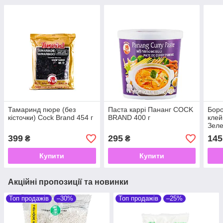
Тамаринд пюре (без
Паста каррі Пананг COCK
Бор
кісточки) Cock Brand 454 г
BRAND 400 г
клей
Зеле
Bran
399
295
145
₴
₴
Купити
Купити
Акційні пропозиції та новинки
Топ продажів
–30%
Топ продажів
–25%