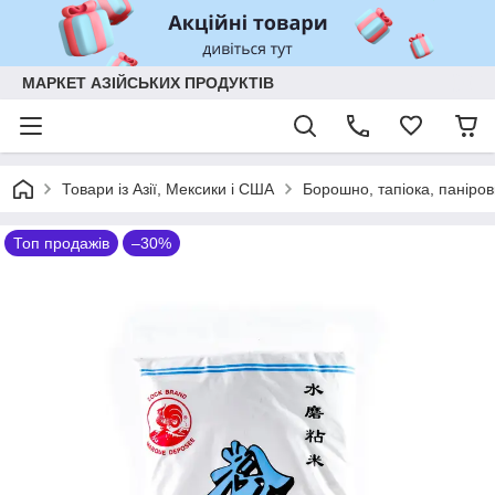
МАРКЕТ АЗІЙСЬКИХ ПРОДУКТІВ
Товари із Азії, Мексики і США
Борошно, тапіока, паніров
Топ продажів
–30%