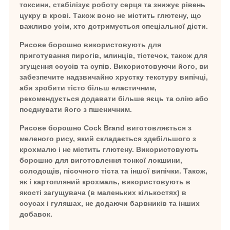
токсини, стабілізує роботу серця та знижує рівень
цукру в крові. Також воно не містить глютену, що
важливо усім, хто дотримується спеціальної дієти.
Рисове борошно використовують для
приготування пирогів, млинців, тістечок, також для
згущення соусів та супів. Використовуючи його, ви
забезпечите надзвичайно хрустку текстуру випічці,
аби зробити тісто більш еластичним,
рекомендується додавати більше яєць та олію або
поєднувати його з пшеничним.
Рисове борошно Cock Brand виготовляється з
меленого рису, який складається здебільшого з
крохмалю і не містить глютену. Використовують
борошно для виготовлення тонкої локшини,
солодощів, пісочного тіста та іншої випічки. Також,
як і картопляний крохмаль, використовують в
якості загущувача (в маленьких кількостях) в
соусах і гуляшах, не додаючи барвників та інших
добавок.