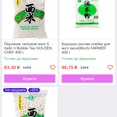
Перлинки тапіокові малі S
Борошно рисове клейке для
бабл ті Bubble Tee GOLDEN
моті (мочі)Mochi FARMER
CHEF 400 г
400 г
Готово до відправки
Готово до відправки
83,30
96,75
₴
₴
119 ₴
129 ₴
Купити
Купити
Топ продажів
–25%