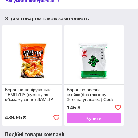
Всі умови повернення
З цим товаром також замовляють
Борошно панірувальне
Борошно рисове
ТЕМПУРА (суміш для
клейке(без глютену-
обсмажування) SAMLIP
Зелена упаковка) Cock
1000 г
Brand 400 г
145
₴
439,95
₴
Купити
Подібні товари компанії