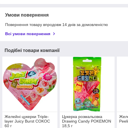
Умови повернення
Повернення товару впродовж 14 днів за домовленістю
Всі умови повернення
Подібні товари компанії
Желейні цукерки Triple-
Цукерка розмальовка
Желе
layer Juicy Burst COKOC
Drawing Candy POKEMON
Peel
60 г
18,5 г