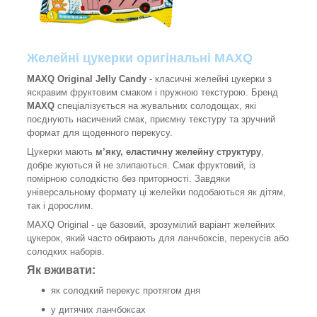
Желейні цукерки оригінальні MAXQ
MAXQ Original Jelly Candy
- класичні желейні цукерки з
яскравим фруктовим смаком і пружною текстурою. Бренд
MAXQ
спеціалізується на жувальних солодощах, які
поєднують насичений смак, приємну текстуру та зручний
формат для щоденного перекусу.
Цукерки мають
м’яку, еластичну желейну структуру
,
добре жуються й не злипаються. Смак фруктовий, із
помірною солодкістю без приторності. Завдяки
універсальному формату ці желейки подобаються як дітям,
так і дорослим.
MAXQ Original - це базовий, зрозумілий варіант желейних
цукерок, який часто обирають для ланчбоксів, перекусів або
солодких наборів.
Як вживати:
як солодкий перекус протягом дня
у дитячих ланчбоксах