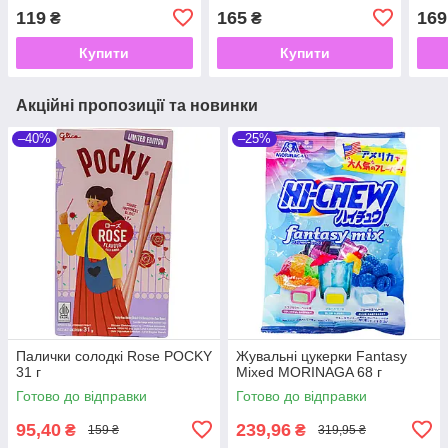
119
165
169
₴
₴
Купити
Купити
Акційні пропозиції та новинки
–40%
–25%
Палички солодкі Rose POCKY
Жувальні цукерки Fantasy
31 г
Mixed MORINAGA 68 г
Готово до відправки
Готово до відправки
95,40
239,96
₴
₴
159 ₴
319,95 ₴