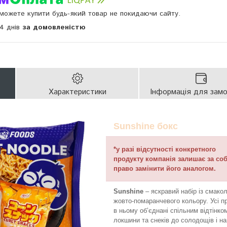
и можете купити будь-який товар не покидаючи сайту.
14 днів
за домовленістю
Характеристики
Інформація для зам
Sunshine бокс
*у разі відсутності конкретного
продукту компанія залишає за со
право замінити його аналогом.
Sunshine
– яскравий набір із смако
жовто-помаранчевого кольору. Усі п
в ньому об’єднані спільним відтінком
локшини та снеків до солодощів і на