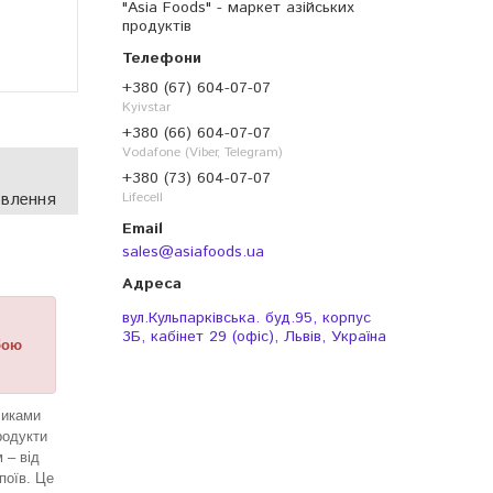
"Asia Foods" - маркет азійських
продуктів
+380 (67) 604-07-07
Kyivstar
+380 (66) 604-07-07
Vodafone (Viber, Telegram)
+380 (73) 604-07-07
овлення
Lifecell
sales@asiafoods.ua
вул.Кульпарківська. буд.95, корпус
3Б, кабінет 29 (офіс), Львів, Україна
бою
ликами
родукти
 – від
поїв. Це