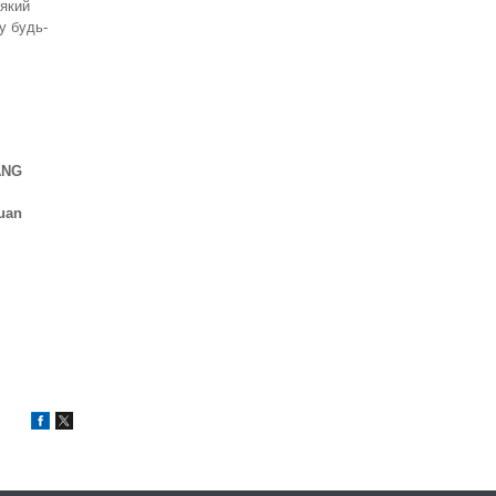
 який
 у будь-
ANG
uan