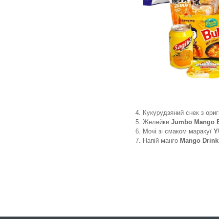
Кукурудзяний снек з ори
Желейки
Jumbo Mango 
Мочі зі смаком маракуї
Y
Напій манго
Mango Drin