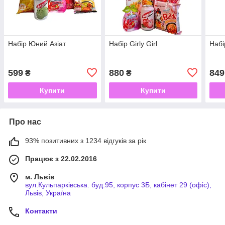
Набір Юний Азіат
Набір Girly Girl
Набі
599
880
849
₴
₴
Купити
Купити
Про нас
93% позитивних з 1234 відгуків за рік
Працює з 22.02.2016
м. Львів
вул.Кульпарківська. буд.95, корпус 3Б, кабінет 29 (офіс),
Львів, Україна
Контакти