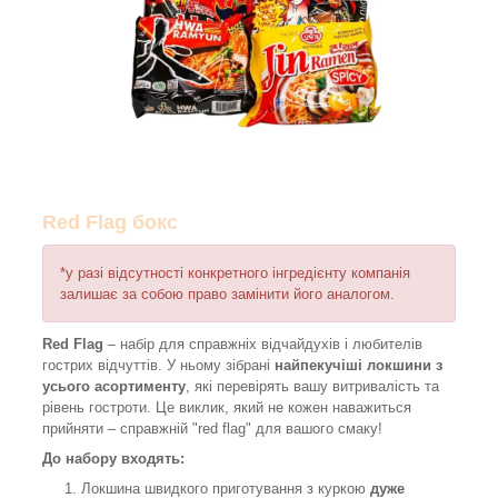
Red Flag
бокс
*у разі відсутності конкретного інгредієнту компанія
залишає за собою право замінити його аналогом.
Red Flag
– набір для справжніх відчайдухів і любителів
гострих відчуттів. У ньому зібрані
найпекучіші локшини з
усього асортименту
, які перевірять вашу витривалість та
рівень гостроти. Це виклик, який не кожен наважиться
прийняти – справжній "red flag" для вашого смаку!
До набору входять:
Локшина швидкого приготування з куркою
дуже