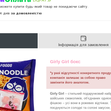
и можете купити будь-який товар не покидаючи сайту.
14 днів
за домовленістю
Інформація для замовлення
Girly Girl бокс
*у разі відсутності конкретного проду
компанія залишає за собою право
замінити його аналогом.
Girly Girl
– стильний подарунковий набі
азійських смаколиків, об’єднаних одніє
фішкою – усі вони в рожевих відтінках.
поєднуються солодкі та солоні закуски,