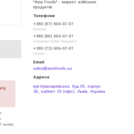
"Asia Foods" - маркет азійських
продуктів
+380 (67) 604-07-07
Kyivstar
+380 (66) 604-07-07
Vodafone (Viber, Telegram)
+380 (73) 604-07-07
Lifecell
sales@asiafoods.ua
вул.Кульпарківська. буд.95, корпус
кту
3Б, кабінет 29 (офіс), Львів, Україна
р
ю
 У ньому