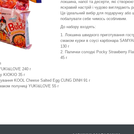
локшина, напої та десерти, які створюю
яскравий настрій і чудово виглядають р
Це ідеальний вибір для подарунку або 
побалувати себе чимось особливим.
До набору входять:
Локшина швидкого приготування гост
смаком курки в соусі карбонара SAMY
130 г
Палички солодкі Pocky Strawberry Fla
45 г
л
 YUKI&LOVE 240 г
y KIOKIO 35 г
тування KOOL Cheese Salted Egg CUNG DINH 91 г
смаком полуниці YUKI&LOVE 55 г