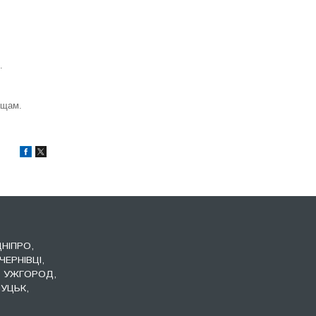
.
ощам.
ДНІПРО,
ЧЕРНІВЦІ,
, УЖГОРОД,
УЦЬК,