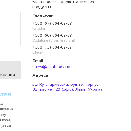
"Asia Foods" - маркет азійських
продуктів
+380 (67) 604-07-07
Kyivstar
+380 (66) 604-07-07
Vodafone (Viber, Telegram)
+380 (73) 604-07-07
Lifecell
sales@asiafoods.ua
овлення
вул.Кульпарківська. буд.95, корпус
3Б, кабінет 29 (офіс), Львів, Україна
NSTER
ка
 вкритих
стку
 кави,
иденьок.