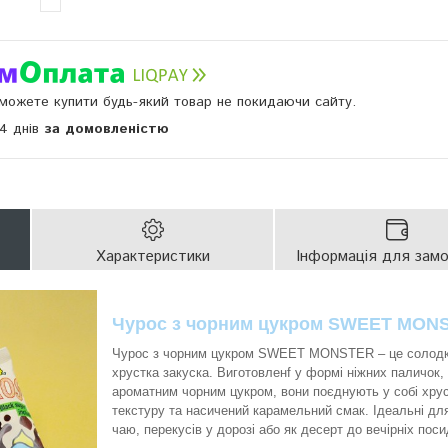
и можете купити будь-який товар не покидаючи сайту.
14 днів
за домовленістю
Характеристики
Інформація для зам
Чурос з чорним цукром SWEET MO
Чурос з чорним цукром SWEET MONSTER – це солод
хрустка закуска. Виготовленf у формі ніжних паличок,
ароматним чорним цукром, вони поєднують у собі хру
текстуру та насичений карамельний смак. Ідеальні для
чаю, перекусів у дорозі або як десерт до вечірніх пос