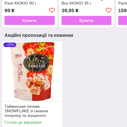
Pack KIOKIO 90 г
Box KIOKIO 35 г
Pack
99
39,95
159
₴
₴
Купити
Купити
Акційні пропозиції та новинки
–15%
Тайванське печиво
SNOWFLAKE зі смаком
полуниці та згущеного
молока YUKI&LOVE 108 г
Готово до відправки