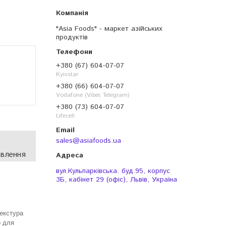
"Asia Foods" - маркет азійських
продуктів
+380 (67) 604-07-07
Kyivstar
+380 (66) 604-07-07
Vodafone (Viber, Telegram)
+380 (73) 604-07-07
Lifecell
sales@asiafoods.ua
овлення
вул.Кульпарківська. буд.95, корпус
3Б, кабінет 29 (офіс), Львів, Україна
текстура
о для