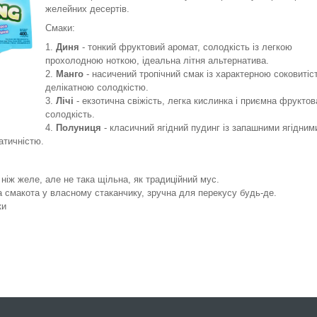
желейних десертів.
Смаки:
Диня
- тонкий фруктовий аромат, солодкість із легкою
прохолодною ноткою, ідеальна літня альтернатива.
Манго
- насичений тропічний смак із характерною соковитіст
делікатною солодкістю.
Лічі
- екзотична свіжість, легка кислинка і приємна фруктов
солодкість.
Полуниця
- класичний ягідний пудинг із запашними ягідним
атичністю.
ніж желе, але не така щільна, як традиційний мус.
а смакота у власному стаканчику, зручна для перекусу будь-де.
ки