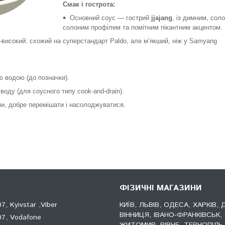
Смак і гострота:
Основний соус — гострий
jjajang
, із димним, сол
солоним профілем та помітним пікантним акцентом.
–високий: схожий на суперстандарт Paldo, але м’якший, ніж у Samyang
 водою (до позначки).
воду (для соусного типу cook-and-drain).
ми, добре перемішати і насолоджуватися.
ФІЗИЧНІ МАГАЗИНИ
, Kyivstar ,Viber
КИЇВ, ЛЬВІВ, ОДЕСА, ХАРКІВ, 
ВІННИЦЯ, ІВАНО-ФРАНКІВСЬК, 
7, Vodafone