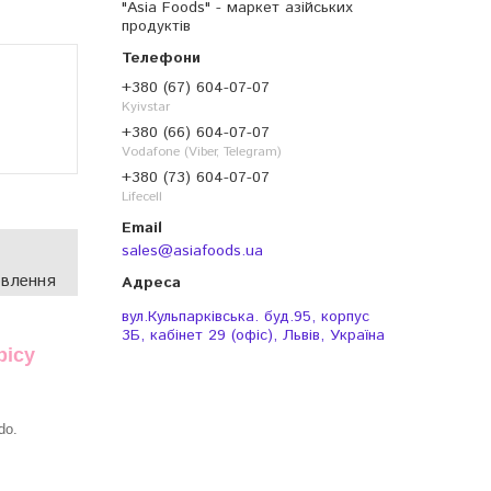
"Asia Foods" - маркет азійських
продуктів
+380 (67) 604-07-07
Kyivstar
+380 (66) 604-07-07
Vodafone (Viber, Telegram)
+380 (73) 604-07-07
Lifecell
sales@asiafoods.ua
овлення
вул.Кульпарківська. буд.95, корпус
3Б, кабінет 29 (офіс), Львів, Україна
picy
do.