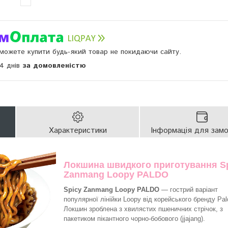
и можете купити будь-який товар не покидаючи сайту.
14 днів
за домовленістю
Характеристики
Інформація для зам
Локшина швидкого приготування S
Zanmang Loopy PALDO
Spicy Zanmang Loopy PALDO
— гострий варіант
популярної лінійки Loopy від корейського бренду Pal
Локшин зроблена з хвилястих пшеничних стрічок, з
пакетиком пікантного чорно-бобового (jjajang).