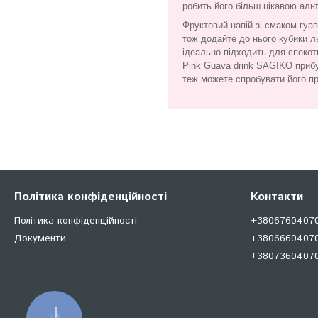
робить його більш цікавою ал
Фруктовий напій зі смаком гу
тож додайте до нього кубики ль
ідеально підходить для спекот
Pink Guava drink SAGIKO прибу
теж можете спробувати його п
Політика конфіденційності
Контакти
Політика конфіденційності
+380676040707
Документи
+38066604070
+380736040707
КНОПКА