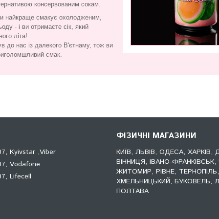
ьтернативою консервованим сокам.
ави найкраще смакує охолодженим,
оду - і ви отримаєте сік, який
ного літа!
в до нас із далекого В'єтнаму, тож ви
риголомшливий смак.
ФІЗИЧНІ МАГАЗИНИ
, Kyivstar ,Viber
КИЇВ, ЛЬВІВ, ОДЕСА, ХАРКІВ, 
ВІННИЦЯ, ІВАНО-ФРАНКІВСЬК, 
7, Vodafone
ЖИТОМИР, РІВНЕ, ТЕРНОПІЛЬ
, Lifecell
ХМЕЛЬНИЦЬКИЙ, БУКОВЕЛЬ, Л
ПОЛТАВА