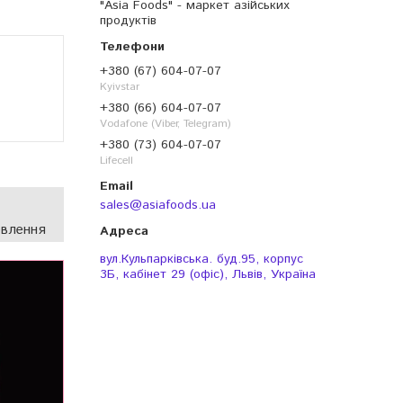
"Asia Foods" - маркет азійських
продуктів
+380 (67) 604-07-07
Kyivstar
+380 (66) 604-07-07
Vodafone (Viber, Telegram)
+380 (73) 604-07-07
Lifecell
sales@asiafoods.ua
овлення
вул.Кульпарківська. буд.95, корпус
3Б, кабінет 29 (офіс), Львів, Україна