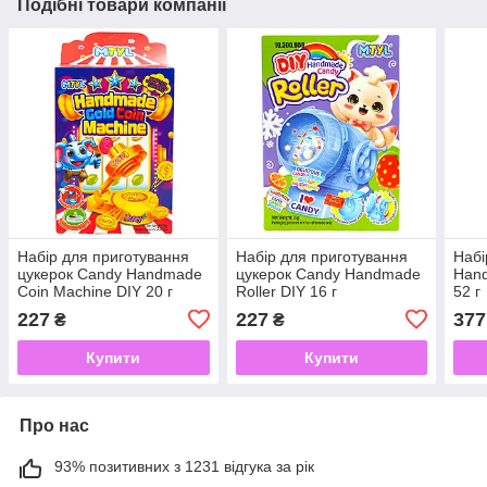
Подібні товари компанії
Набір для приготування
Набір для приготування
Набі
цукерок Candy Handmade
цукерок Candy Handmade
Hand
Coin Machine DIY 20 г
Roller DIY 16 г
52 г
227
227
377
₴
₴
Купити
Купити
Про нас
93% позитивних з 1231 відгука за рік