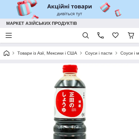
МАРКЕТ АЗІЙСЬКИХ ПРОДУКТІВ
Товари із Азії, Мексики і США
Соуси і пасти
Соуси і 