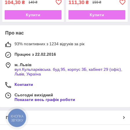
104,30
111,30
₴
₴
149 ₴
159 ₴
Купити
Купити
Про нас
93% позитивних з 1234 відгуків за рік
Працює з 22.02.2016
м. Львів
вул.Кульпарківська. буд.95, корпус 3Б, кабінет 29 (офіс),
Львів, Україна
Контакти
Сьогодні вихідний
Показати весь графік роботи
КНОПКА
Про нас
ЗВ'ЯЗКУ