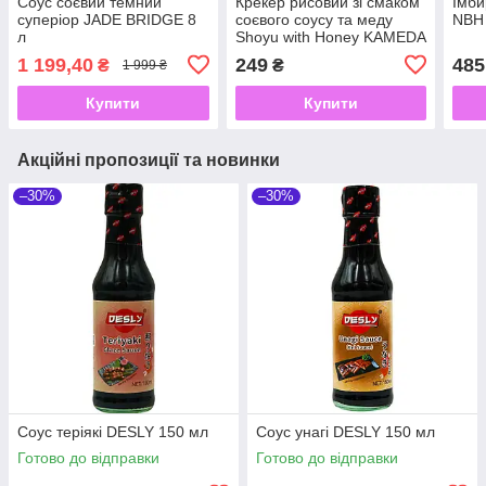
Соус соєвий темний
Крекер рисовий зі смаком
Імби
суперіор JADE BRIDGE 8
соєвого соусу та меду
NBH 
л
Shoyu with Honey KAMEDA
100 г
1 199,40
249
485
₴
₴
1 999 ₴
Купити
Купити
Акційні пропозиції та новинки
–30%
–30%
Соус теріякі DESLY 150 мл
Соус унагі DESLY 150 мл
Готово до відправки
Готово до відправки