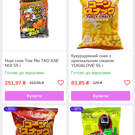
Кукурудзяний снек з
Норі снек Том Ям TAO KAE
оригінальним смаком
NOI 59 г
YUKI&LOVE 55 г
Готово до відправки
Готово до відправки
251,97
83,85
₴
₴
419,95 ₴
129 ₴
Купити
Купити
–35%
–30%