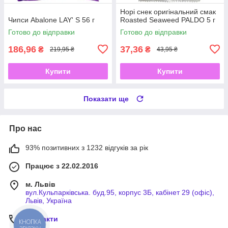
Норі снек оригінальний смак
Чипси Abalone LAY' S 56 г
Roasted Seaweed PALDO 5 г
Готово до відправки
Готово до відправки
186,96
37,36
₴
₴
219,95 ₴
43,95 ₴
Купити
Купити
Показати ще
Про нас
93% позитивних з 1232 відгуків за рік
Працює з 22.02.2016
м. Львів
вул.Кульпарківська. буд.95, корпус 3Б, кабінет 29 (офіс),
Львів, Україна
Контакти
КНОПКА