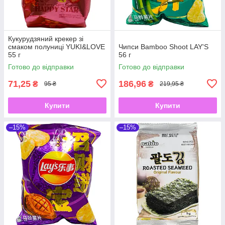
Кукурудзяний крекер зі
смаком полуниці YUKI&LOVE
Чипси Bamboo Shoot LAY'S
55 г
56 г
Готово до відправки
Готово до відправки
71,25
186,96
₴
₴
95 ₴
219,95 ₴
Купити
Купити
–15%
–15%