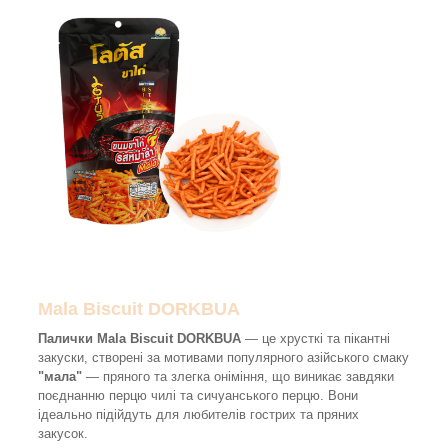
Mala Biscuit DORKBUA
Палички Mala Biscuit DORKBUA
— це хрусткі та пікантні
закуски, створені за мотивами популярного азійського смаку
"мала"
— пряного та злегка оніміння, що виникає завдяки
поєднанню перцю чилі та сичуанського перцю. Вони
ідеально підійдуть для любителів гострих та пряних
закусок.