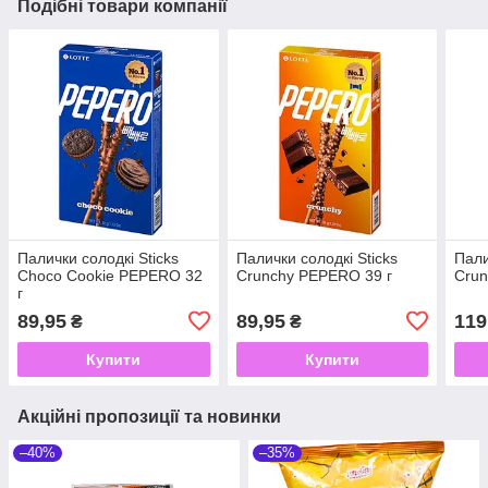
Подібні товари компанії
Палички солодкі Sticks
Палички солодкі Sticks
Пали
Choco Cookie PEPERO 32
Crunchy PEPERO 39 г
Crun
г
89,95
89,95
119
₴
₴
Купити
Купити
Акційні пропозиції та новинки
–40%
–35%