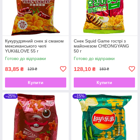
Кукурудзяний снек зі смаком
Снек Squid Game гострі з
мексиканського чилі
майонезом CHEONGYANG
YUKI&LOVE 55 г
50 г
Готово до відправки
Готово до відправки
83,85
128,10
₴
₴
129 ₴
183 ₴
Купити
Купити
–25%
–15%