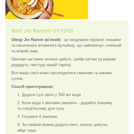
Mild Jin Ramen OTTOGI
Ottogi Jin Ramen (м'який)
- це поєднання пружної локшини
та насиченого яловичого бульйону, що забезпечує глибокий
та м'який смак.
Овочеві частинки зеленої цибулі, грибів шіітакі та моркви
додадуть текстуру вашій тарілці.
Вся ваша сім'я може насолодитися смачним та ніжним
супом.
Спосіб приготування:
Додати сухі овочі у 550 мл води
Коли вода з овочами закипить - додайте локшину
та спеції/основу для супу
Готувати 4 хвилини
За смаком можна додати кімчі, зелену цибулю,
яйце тощо