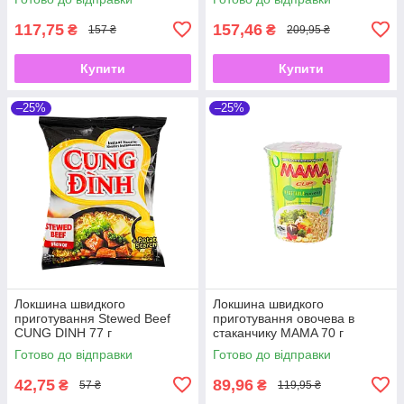
117,75
157,46
₴
₴
157 ₴
209,95 ₴
Купити
Купити
–25%
–25%
Локшина швидкого
Локшина швидкого
приготування Stewed Beef
приготування овочева в
CUNG DINH 77 г
стаканчику MAMA 70 г
Готово до відправки
Готово до відправки
42,75
89,96
₴
₴
57 ₴
119,95 ₴