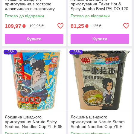
приготування з гострою
приготування Faker Hot &
яловичиною в стаканчику
Spicy Jumbo Bowl PALDO 120
Spicy Beef Flavour Big Bowl
г
Готово до відправки
Готово до відправки
KAILO 120 г
109,97
81,25
₴
₴
199,95 ₴
125 ₴
Купити
Купити
–25%
–25%
Локшина швидкого
Локшина швидкого
приготування Naruto Spicy
приготування Naruto Steam
Seafood Noodles Cup YILE 65
Seafood Noodles Cup YILE
г
100 г
Готово до відправки
Готово до відправки