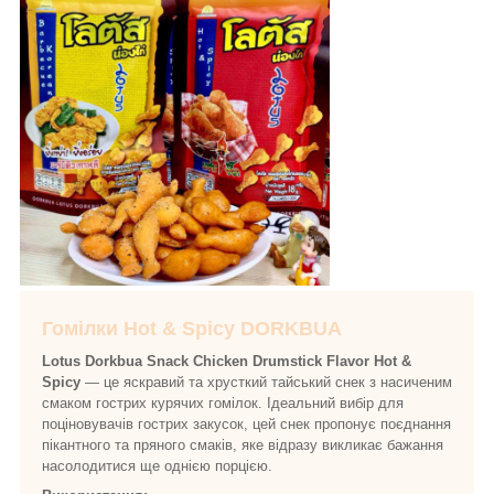
Гомілки Hot & Spicy DORKBUA
Lotus Dorkbua Snack Chicken Drumstick Flavor Hot &
Spicy
— це яскравий та хрусткий тайський снек з насиченим
смаком гострих курячих гомілок. Ідеальний вибір для
поціновувачів гострих закусок, цей снек пропонує поєднання
пікантного та пряного смаків, яке відразу викликає бажання
насолодитися ще однією порцією.