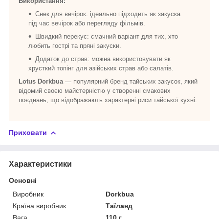
Використання:
Снек для вечірок: ідеально підходить як закуска
під час вечірок або перегляду фільмів.
Швидкий перекус: смачний варіант для тих, хто
любить гострі та пряні закуски.
Додаток до страв: можна використовувати як
хрусткий топінг для азійських страв або салатів.
Lotus Dorkbua
— популярний бренд тайських закусок, який
відомий своєю майстерністю у створенні смакових
поєднань, що відображають характерні риси тайської кухні.
Приховати
Характеристики
Основні
Виробник
Dorkbua
Країна виробник
Таїланд
Вага
110 г