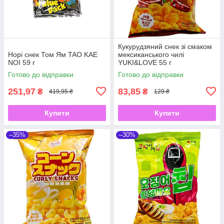
Кукурудзяний снек зі смаком
Норі снек Том Ям TAO KAE
мексиканського чилі
NOI 59 г
YUKI&LOVE 55 г
Готово до відправки
Готово до відправки
251,97
83,85
₴
₴
419,95 ₴
129 ₴
Купити
Купити
–35%
–30%