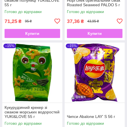
смаком полуниці YUKI&LOVE
Норі снек оригінальний смак
55 г
Roasted Seaweed PALDO 5 г
Готово до відправки
Готово до відправки
71,25
37,36
₴
₴
95 ₴
43,95 ₴
Купити
Купити
–15%
–15%
Кукурудзяний крекер зі
смаком морських водоростей
YUKI&LOVE 55 г
Чипси Abalone LAY' S 56 г
Готово до відправки
Готово до відправки