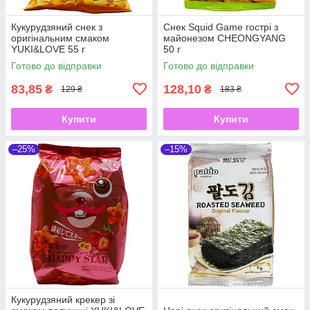
Кукурудзяний снек з
Снек Squid Game гострі з
оригінальним смаком
майонезом CHEONGYANG
YUKI&LOVE 55 г
50 г
Готово до відправки
Готово до відправки
83,85
128,10
₴
₴
129 ₴
183 ₴
Купити
Купити
–25%
–15%
Кукурудзяний крекер зі