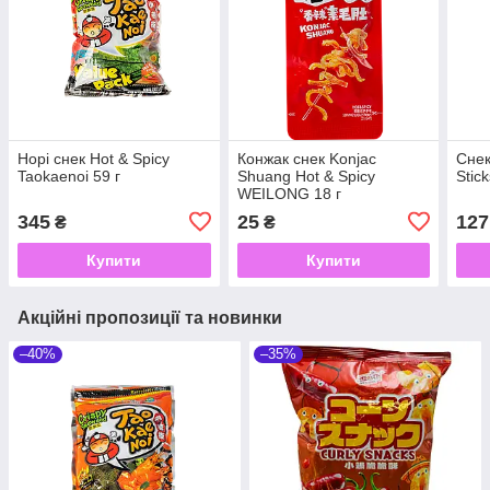
Норі снек Hot & Spicy
Конжак снек Konjac
Снек
Taokaenoi 59 г
Shuang Hot & Spicy
Stic
WEILONG 18 г
345
25
127
₴
₴
Купити
Купити
Акційні пропозиції та новинки
–40%
–35%