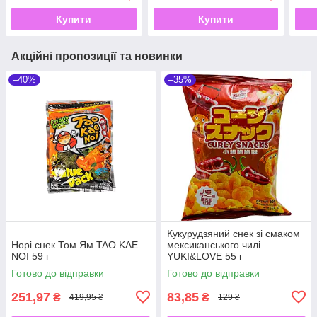
Купити
Купити
Акційні пропозиції та новинки
–40%
–35%
Кукурудзяний снек зі смаком
Норі снек Том Ям TAO KAE
мексиканського чилі
NOI 59 г
YUKI&LOVE 55 г
Готово до відправки
Готово до відправки
251,97
83,85
₴
₴
419,95 ₴
129 ₴