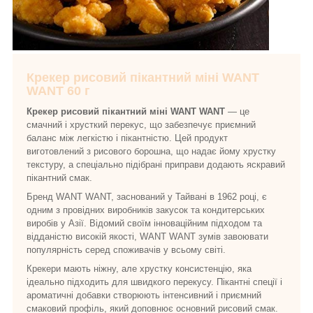
Крекер рисовий пікантний міні WANT
WANT 60 г
Крекер рисовий пікантний міні WANT WANT
— це
смачний і хрусткий перекус, що забезпечує приємний
баланс між легкістю і пікантністю. Цей продукт
виготовлений з рисового борошна, що надає йому хрустку
текстуру, а спеціально підібрані приправи додають яскравий
пікантний смак.
Бренд WANT WANT, заснований у Тайвані в 1962 році, є
одним з провідних виробників закусок та кондитерських
виробів у Азії. Відомий своїм інноваційним підходом та
відданістю високій якості, WANT WANT зумів завоювати
популярність серед споживачів у всьому світі.
Крекери мають ніжну, але хрустку консистенцію, яка
ідеально підходить для швидкого перекусу. Пікантні спеції і
ароматичні добавки створюють інтенсивний і приємний
смаковий профіль, який доповнює основний рисовий смак.