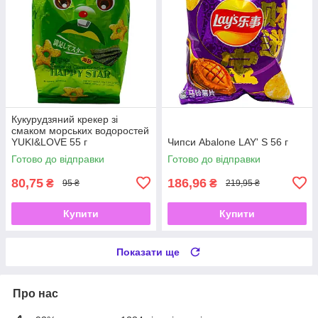
Кукурудзяний крекер зі
смаком морських водоростей
YUKI&LOVE 55 г
Чипси Abalone LAY' S 56 г
Готово до відправки
Готово до відправки
80,75
186,96
₴
₴
95 ₴
219,95 ₴
Купити
Купити
Показати ще
Про нас