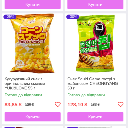
Купити
Купити
–35%
–30%
Кукурудзяний снек з
Снек Squid Game гострі з
оригінальним смаком
майонезом CHEONGYANG
YUKI&LOVE 55 г
50 г
Готово до відправки
Готово до відправки
83,85
128,10
₴
₴
129 ₴
183 ₴
Купити
Купити