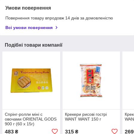
Умови повернення
Повернення товару впродовж 14 днів за домовленістю
Всі умови повернення
Подібні товари компанії
Спрінг-ролли міні с
Крекери рисові гострі
Крек
овочами ORIENTAL GODS
WANT WANT 150 г
WANT
900 г (60 х 15г)
483
315
269
₴
₴