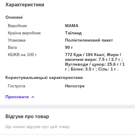
Характеристики
Основні
Виробник
MAMA
Країна виробник
Таїланд
Упаковка
Поліетиленовий пакет
Вага
90 г
КБЖВ на 100 г
772 Кдж / 184 Ккал; Жири /
насичені жири: 7.5 г / 3.7 г ;
Вуглеводи / цукор: 25.6 г / 1
г ; Білок: 3.5 г ; Сіль: 1 г .
Користувальницькі характеристики
Гострота
Негостре
Приховати
Відгуки про товар
Ще немає відгуків про цей товар