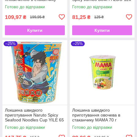
Spicy Beef Flavour Big Bowl
г
Готово до відправки
Готово до відправки
KAILO 120 г
109,97
81,25
₴
₴
199,95 ₴
125 ₴
Купити
Купити
–25%
–25%
Локшина швидкого
Локшина швидкого
приготування Naruto Spicy
приготування овочева в
Seafood Noodles Cup YILE 65
стаканчику MAMA 70 г
г
Готово до відправки
Готово до відправки