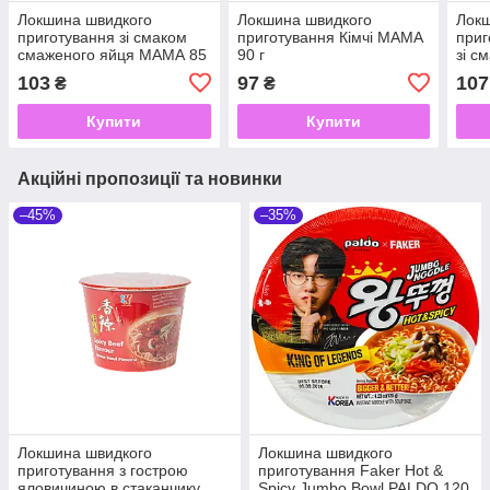
Локшина швидкого
Локшина швидкого
Локш
приготування зі смаком
приготування Кімчі МАМА
приг
смаженого яйця МАМА 85
90 г
зі с
г
85 г
103
97
107
₴
₴
Купити
Купити
Акційні пропозиції та новинки
–45%
–35%
Локшина швидкого
Локшина швидкого
приготування з гострою
приготування Faker Hot &
яловичиною в стаканчику
Spicy Jumbo Bowl PALDO 120