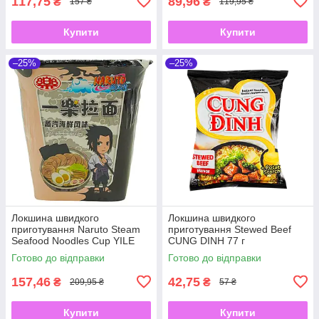
117,75
89,96
₴
₴
157 ₴
119,95 ₴
Купити
Купити
–25%
–25%
Локшина швидкого
Локшина швидкого
приготування Naruto Steam
приготування Stewed Beef
Seafood Noodles Cup YILE
CUNG DINH 77 г
100 г
Готово до відправки
Готово до відправки
157,46
42,75
₴
₴
209,95 ₴
57 ₴
Купити
Купити