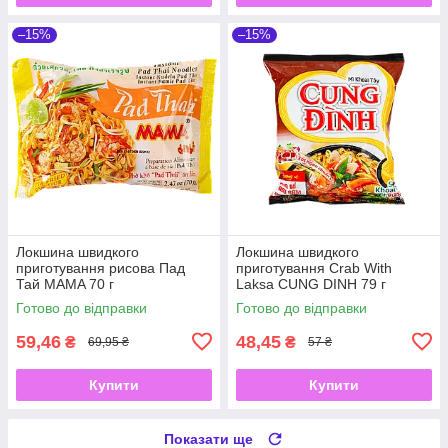
–15%
–15%
Локшина швидкого
Локшина швидкого
приготування рисова Пад
приготування Crab With
Тай MAMA 70 г
Laksa CUNG DINH 79 г
Готово до відправки
Готово до відправки
59,46
48,45
₴
₴
69,95 ₴
57 ₴
Купити
Купити
Показати ще