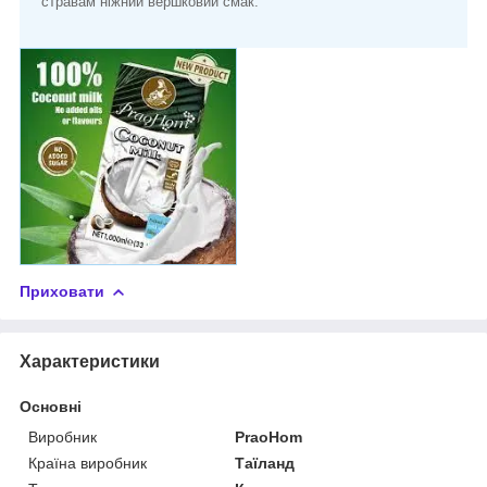
стравам ніжний вершковий смак.
Приховати
Характеристики
Основні
Виробник
PraoHom
Країна виробник
Таїланд