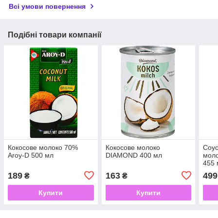
Всі умови повернення
Подібні товари компанії
Кокосове молоко 70%
Кокосове молоко
Соус
Aroy-D 500 мл
DIAMOND 400 мл
мол
455 
189
163
499
₴
₴
Купити
Купити