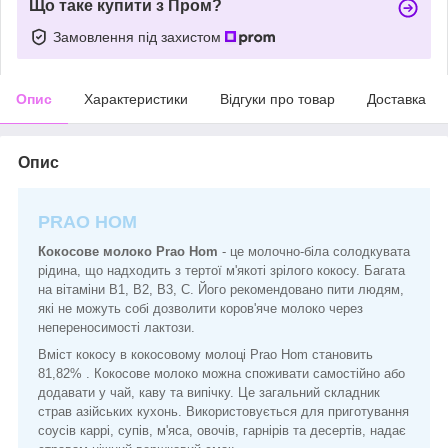
Що таке купити з Пром?
Замовлення під захистом
Опис
Характеристики
Відгуки про товар
Доставка
Опис
PRAO HOM
Кокосове молоко Prao Hom
- це молочно-біла солодкувата
рідина, що надходить з тертої м'якоті зрілого кокосу. Багата
на вітаміни В1, В2, В3, С. Його рекомендовано пити людям,
які не можуть собі дозволити коров'яче молоко через
непереносимості лактози.
Вміст кокосу в кокосовому молоці Prao Hom становить
81,82% . Кокосове молоко можна споживати самостійно або
додавати у чай, каву та випічку. Це загальний складник
страв азійських кухонь. Використовується для приготування
соусів каррі, супів, м'яса, овочів, гарнірів та десертів, надає