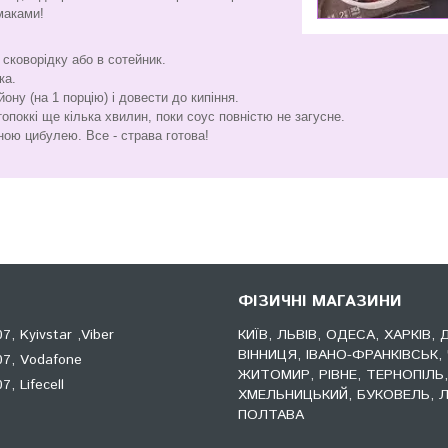
маками!
 сковорідку або в сотейник.
ка.
ону (на 1 порцію) і довести до кипіння.
топоккі ще кілька хвилин, поки соус повністю не загусне.
ною цибулею. Все - страва готова!
ФІЗИЧНІ МАГАЗИНИ
, Kyivstar ,Viber
КИЇВ, ЛЬВІВ, ОДЕСА, ХАРКІВ, 
ВІННИЦЯ, ІВАНО-ФРАНКІВСЬК, 
7, Vodafone
ЖИТОМИР, РІВНЕ, ТЕРНОПІЛЬ
, Lifecell
ХМЕЛЬНИЦЬКИЙ, БУКОВЕЛЬ, Л
ПОЛТАВА