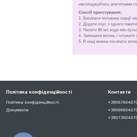
насолоджуйтесь апетитними с
Спосіб приготування:
1. Висипати половину порції на
2. Додати соус з одного пакети
3. Налити 80 мл води або бульй
4. Зменшити вогонь і готувати 
5. В кінці можна посипати зеле
Політика конфіденційності
Контакти
Політика конфіденційності
+380676040707
Документи
+38066604070
+380736040707