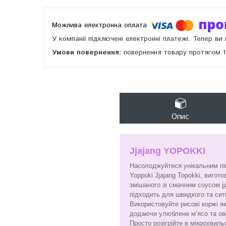
У компанії підключені електронні платежі. Тепер в
повернення товару протягом 
Опис
Jjajang YOPOKKI
Насолоджуйтеся унікальним пі
Yoppoki Jjajang Topokki, вигото
змішаного зі смачним соусом jj
підходить для швидкого та ситн
Використовуйте рисові коржі як
додаючи улюблене м’ясо та ово
Просто розігрійте в мікрохвиль