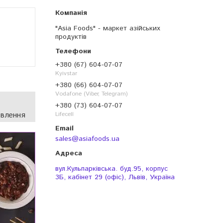
"Asia Foods" - маркет азійських
продуктів
+380 (67) 604-07-07
Kyivstar
+380 (66) 604-07-07
Vodafone (Viber, Telegram)
+380 (73) 604-07-07
овлення
Lifecell
sales@asiafoods.ua
вул.Кульпарківська. буд.95, корпус
3Б, кабінет 29 (офіс), Львів, Україна