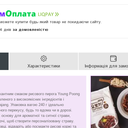
и можете купити будь-який товар не покидаючи сайту.
14 днів
за домовленістю
Характеристики
Інформація для зам
кантним смаком рисового пирога Young Poong
вленого з високоякісних інгредієнтів і
ajang. Упаковка вагою 240 г ідеально
ого перекусу, будь то вдома чи в дорозі.
 основу для ароматної та ситної страви,
чі, щоб створити персоналізовану страву.
овці, відваріть або посмажте рисові коржі та