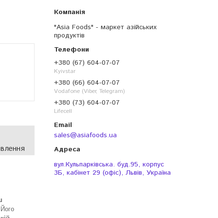
"Asia Foods" - маркет азійських
продуктів
+380 (67) 604-07-07
Kyivstar
+380 (66) 604-07-07
Vodafone (Viber, Telegram)
+380 (73) 604-07-07
Lifecell
sales@asiafoods.ua
овлення
вул.Кульпарківська. буд.95, корпус
3Б, кабінет 29 (офіс), Львів, Україна
ш
 Його