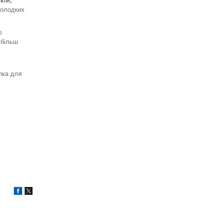
кій,
 солодких
ю
 більш
пка для