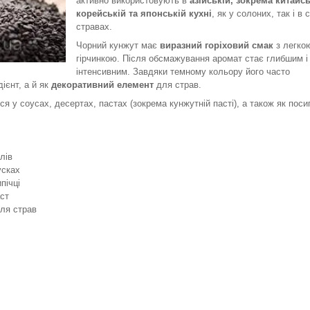
активно використовують в
азійській, зокрема китайсь
корейській та японській кухні
, як у солоних, так і в
стравах.
Чорний кунжут має
виразний горіховий смак
з легко
гірчинкою. Після обсмажування аромат стає глибшим і
інтенсивним. Завдяки темному кольору його часто
ієнт, а й як
декоративний елемент
для страв.
я у соусах, десертах, пастах (зокрема кунжутній пасті), а також як поси
лів
усках
пічці
аст
для страв