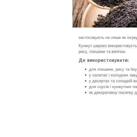
застосовують не лише як інгред
Кунжут широко використовуєтьс
рису, локшини та випічки.
Де використовувати:
для локшини, рису та боу
у салатах і холодних зак
у десертах та солодкій ви
для соусів і кунжутних п
як декоративну посипку 