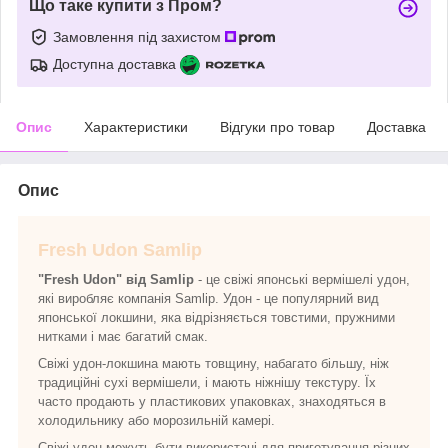
Що таке купити з Пром?
Замовлення під захистом
Доступна доставка
Опис
Характеристики
Відгуки про товар
Доставка
Опис
Fresh Udon Samlip
"Fresh Udon" від Samlip
- це свіжі японські вермішелі удон,
які виробляє компанія Samlip. Удон - це популярний вид
японської локшини, яка відрізняється товстими, пружними
нитками і має багатий смак.
Свіжі удон-локшина мають товщину, набагато більшу, ніж
традиційні сухі вермішели, і мають ніжнішу текстуру. Їх
часто продають у пластикових упаковках, знаходяться в
холодильнику або морозильній камері.
Свіжі удон можуть бути використані для приготування різних