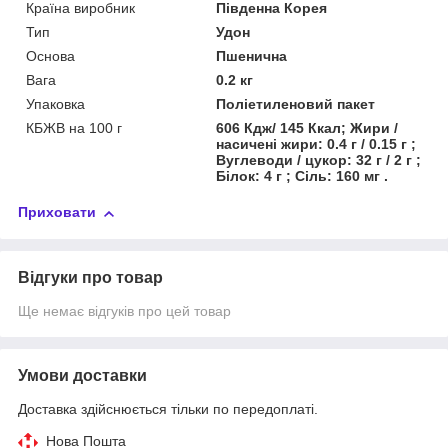
Країна виробник
Південна Корея
Тип
Удон
Основа
Пшенична
Вага
0.2 кг
Упаковка
Поліетиленовий пакет
КБЖВ на 100 г
606 Кдж/ 145 Ккал; Жири /
насичені жири: 0.4 г / 0.15 г ;
Вуглеводи / цукор: 32 г / 2 г ;
Білок: 4 г ; Сіль: 160 мг .
Приховати
Відгуки про товар
Ще немає відгуків про цей товар
Умови доставки
Доставка здійснюється тільки по передоплаті.
Нова Пошта