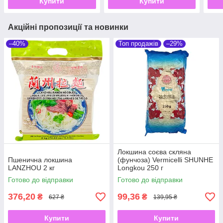
Купити
Купити
Акційні пропозиції та новинки
–40%
Топ продажів
–29%
Локшина соєва скляна
Пшенична локшина
(фунчоза) Vermicelli SHUNHE
LANZHOU 2 кг
Longkou 250 г
Готово до відправки
Готово до відправки
376,20
99,36
₴
₴
627 ₴
139,95 ₴
Купити
Купити