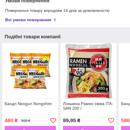
Умови повернення
Повернення товару впродовж 14 днів за домовленістю
Всі умови повернення
Подібні товари компанії
Бандл Neoguri Nongshim
Локшина Рамен свіжа ITA-
Банд
SAN 200 г
460
89,95
586
₴
₴
500 ₴