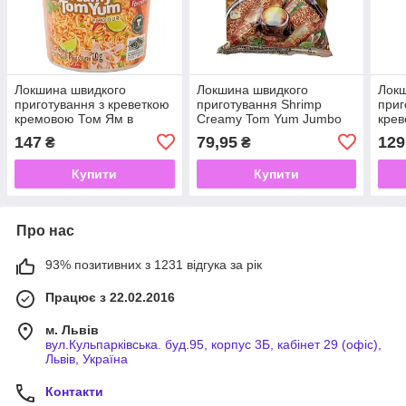
Локшина швидкого
Локшина швидкого
Локш
приготування з креветкою
приготування Shrimp
приг
кремовою Том Ям в
Creamy Tom Yum Jumbo
крев
стаканчику MAMA 70 г
MAMA 90 г
стак
147
79,95
129
₴
₴
Купити
Купити
Про нас
93% позитивних з 1231 відгука за рік
Працює з 22.02.2016
м. Львів
вул.Кульпарківська. буд.95, корпус 3Б, кабінет 29 (офіс),
Львів, Україна
Контакти