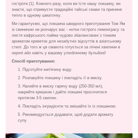
гостроти (1). Кожного разу, коли ви їсте нашу локшину, ви
знаєте, що отримуєте традиційні тайські смаки та приємне
тепло в одному шматочку.
Ми гарантуємо, що локшина швидкого приготування Том Ям
зі свининою не розчарує вас - нотки гострого лемонграсу та
листя кафрського лайма чудово збалансовані з тонким
ароматом креветок для незабутніх відчуттів в азіатському
стилі. До того ж ця смакота готується за лічені хвилини в
окропі або навіть у вашому улюбленому бульйоні!
Спосіб приготування:
Підготуйте кип'ячену воду.
Розпакуйте локшину і покладіть її в миску.
Налийте в миску гарячу воду (250-350 мл),
накрийте кришкою і дайте локшині просочитися
протягом 3-5 хвилин.
Покладіть інгредієнти та змішайте їх із локшиною.
Рекомендується додавати, щоб додати аромату
супу.