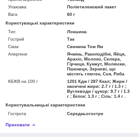
Упаковка
Поліетиленовий пакет
Вага
60 г
Користувацькi характеристики
Тип
Локшина
Гострий
Так
Смак
Свинина Том Ям
Алергени
Ячмінь, Ракоподібні, Яйця,
Арахіс, Молоко, Селера,
Гірчиця, Кунжут, Молюски,
Пшениця, Зернові, що
містять глютен, Соя, Риба
КБЖВ на 100 г
1201 Кдж / 287 Ккал; Жири /
насичені жири: 2.7 г / 1.3 г ;
Вуглеводи / цукор: 9.7 г / 1.3
г ; Білок: 1.3 г ; Сіль: 1.4 г .
Користувальницькі характеристики
Гострота
Середньогостре
Приховати