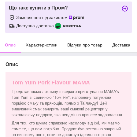
Що таке купити з Пром?
Замовлення під захистом
Доступна доставка
Опис
Характеристики
Відгуки про товар
Доставка
Опис
Tom Yum Pork Flavour MAMA
Представляємо локшину швидкого приготування MАМА's
Tom Yum зі свининою "Том Ям", наповнену потужною
порцією смаку та прянощів, прямо з Таїланду! Цей
вишуканий смак занурить ваші смакові рецептори у
захоплюючу подорож, яка неодмінно принесе задоволення.
Для тих, хто шукає справжню насолоду від їжі, ми маємо
саме те, що вам потрібно. Продукт був ретельно зварений
на високому вогні, поки не досягнув ідеального рівня