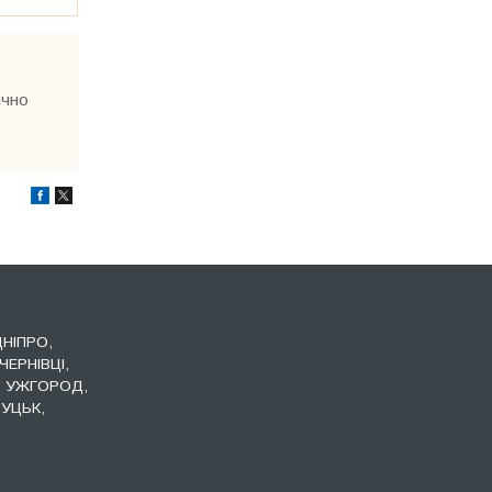
ачно
ДНІПРО,
ЧЕРНІВЦІ,
, УЖГОРОД,
УЦЬК,