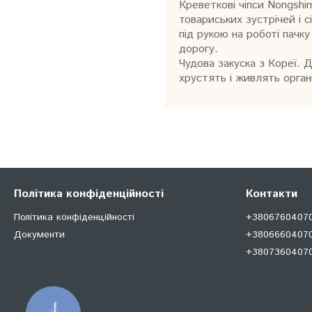
Креветкові чіпси Nongshi
товариських зустрічей і 
під рукою на роботі пачку
дорогу.
Чудова закуска з Кореї. 
хрустять і живлять орган
Політика конфіденційності
Контакти
Політика конфіденційності
+380676040707
Документи
+38066604070
+380736040707