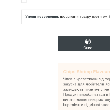
повернення товару протягом 
Опис
Chips Shrimp Flavo
Чіпси з креветками від то
закуска для любителів яс
залишають пікантне сплет
Продукт виробляється в П
виготовлення використову
інгредієнти відмінної якост