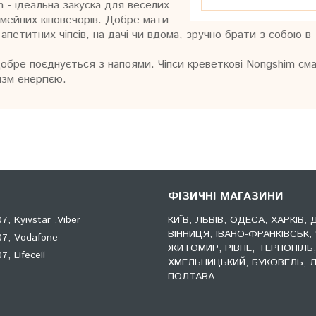
m - ідеальна закуска для веселих
сімейних кіновечорів. Добре мати
 апетитних чіпсів, на дачі чи вдома, зручно брати з собою в
Добре поєднується з напоями. Чіпси креветкові Nongshim см
ізм енергією.
ФІЗИЧНІ МАГАЗИНИ
, Kyivstar ,Viber
КИЇВ, ЛЬВІВ, ОДЕСА, ХАРКІВ, 
ВІННИЦЯ, ІВАНО-ФРАНКІВСЬК, 
7, Vodafone
ЖИТОМИР, РІВНЕ, ТЕРНОПІЛЬ
, Lifecell
ХМЕЛЬНИЦЬКИЙ, БУКОВЕЛЬ, Л
ПОЛТАВА