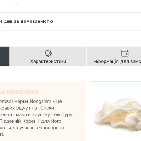
14 днів
за домовленістю
Характеристики
Інформація для зам
ured NONGSHIM
ргової марки Nongshim - це
кравих відчуттів. Снеки
ення і мають хрустку текстуру.
івденній Кореї, і для його
ються сучасні технології та
і.