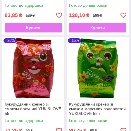
Готово до відправки
Готово до відправки
83,85
128,10
₴
₴
129 ₴
183 ₴
Купити
Купити
–25%
–15%
Кукурудзяний крекер зі
Кукурудзяний крекер зі
смаком полуниці YUKI&LOVE
смаком морських водоростей
55 г
YUKI&LOVE 55 г
Готово до відправки
Готово до відправки
71,25
80,75
₴
₴
95 ₴
95 ₴