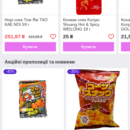
Норі снек Том Ям TAO
Конжак снек Konjac
Конж
KAE NOI 59 г
Shuang Hot & Spicy
Konj
WEILONG 18 г
GOLD
251,97
25
21,
₴
₴
419,95 ₴
Купити
Купити
Акційні пропозиції та новинки
–40%
–35%