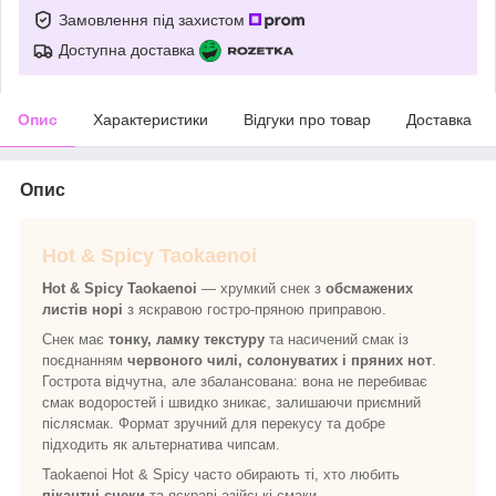
Замовлення під захистом
Доступна доставка
Опис
Характеристики
Відгуки про товар
Доставка
Опис
Hot & Spicy Taokaenoi
Hot & Spicy Taokaenoi
— хрумкий снек з
обсмажених
листів норі
з яскравою гостро-пряною приправою.
Снек має
тонку, ламку текстуру
та насичений смак із
поєднанням
червоного чилі, солонуватих і пряних нот
.
Гострота відчутна, але збалансована: вона не перебиває
смак водоростей і швидко зникає, залишаючи приємний
післясмак. Формат зручний для перекусу та добре
підходить як альтернатива чипсам.
Taokaenoi Hot & Spicy часто обирають ті, хто любить
пікантні снеки
та яскраві азійські смаки.