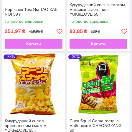
Кукурудзяний снек зі смаком
Норі снек Том Ям TAO KAE
мексиканського чилі
NOI 59 г
YUKI&LOVE 55 г
Готово до відправки
Готово до відправки
251,97
83,85
₴
₴
419,95 ₴
129 ₴
Купити
Купити
–35%
–30%
Кукурудзяний снек з
Снек Squid Game гострі з
оригінальним смаком
майонезом CHEONGYANG
YUKI&LOVE 55 г
50 г