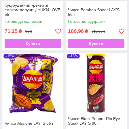
Кукурудзяний крекер зі
смаком полуниці YUKI&LOVE
Чипси Bamboo Shoot LAY'S
55 г
56 г
Готово до відправки
Готово до відправки
71,25
186,96
₴
₴
95 ₴
219,95 ₴
Купити
Купити
–15%
–15%
Чипси Black Pepper Rib Eye
Чипси Abalone LAY' S 56 г
Steak LAY`S 90 г