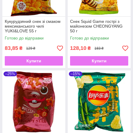
Кукурудзяний снек зі смаком
Снек Squid Game гострі з
мексиканського чилі
майонезом CHEONGYANG
YUKI&LOVE 55 г
50 г
Готово до відправки
Готово до відправки
83,85
128,10
₴
₴
129 ₴
183 ₴
Купити
Купити
–25%
–15%