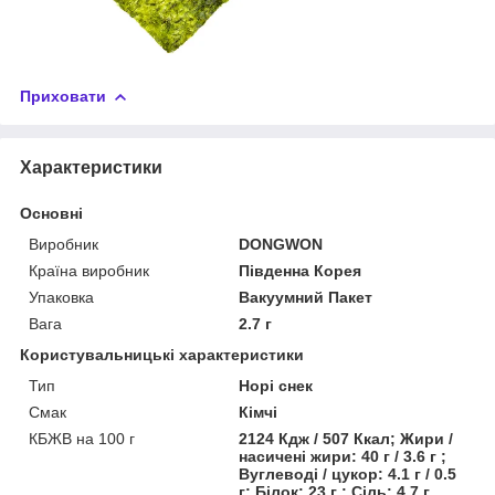
Приховати
Характеристики
Основні
Виробник
DONGWON
Країна виробник
Південна Корея
Упаковка
Вакуумний Пакет
Вага
2.7 г
Користувальницькі характеристики
Тип
Норі снек
Смак
Кімчі
КБЖВ на 100 г
2124 Кдж / 507 Ккал; Жири /
насичені жири: 40 г / 3.6 г ;
Вуглеводі / цукор: 4.1 г / 0.5
г; Білок: 23 г ; Сіль: 4.7 г .