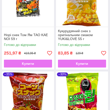
Кукурудзяний снек з
Норі снек Том Ям TAO KAE
оригінальним смаком
NOI 59 г
YUKI&LOVE 55 г
Готово до відправки
Готово до відправки
251,97
83,85
₴
₴
419,95 ₴
129 ₴
Купити
Купити
–35%
–30%