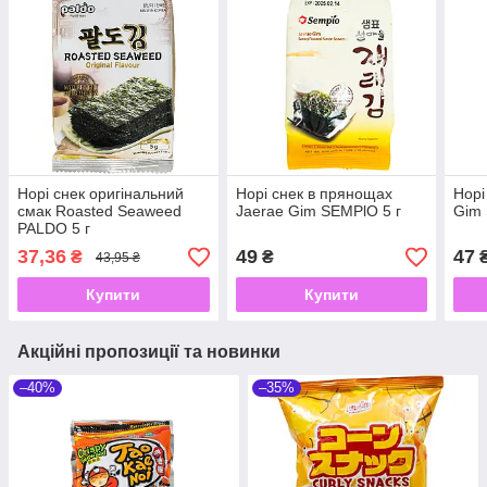
Норі снек оригінальний
Норі снек в прянощах
Норі
смак Roasted Seaweed
Jaerae Gim SEMPlO 5 г
Gim 
PALDO 5 г
37,36
49
47
₴
₴
43,95 ₴
Купити
Купити
Акційні пропозиції та новинки
–40%
–35%