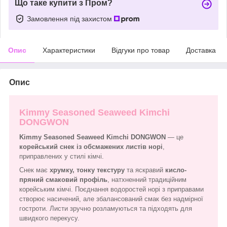
Що таке купити з Пром?
Замовлення під захистом
Опис
Характеристики
Відгуки про товар
Доставка
Опис
Kimmy Seasoned Seaweed Kimchi
DONGWON
Kimmy Seasoned Seaweed Kimchi DONGWON
— це
корейський снек із обсмажених листів норі
,
приправлених у стилі кімчі.
Снек має
хрумку, тонку текстуру
та яскравий
кисло-
пряний смаковий профіль
, натхненний традиційним
корейським кімчі. Поєднання водоростей норі з приправами
створює насичений, але збалансований смак без надмірної
гостроти. Листи зручно розламуються та підходять для
швидкого перекусу.