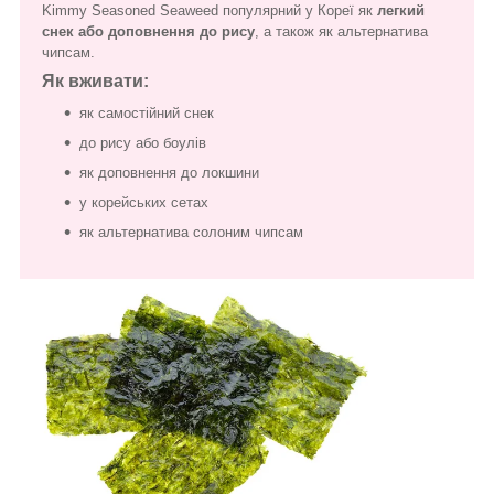
Kimmy Seasoned Seaweed популярний у Кореї як
легкий
снек або доповнення до рису
, а також як альтернатива
чипсам.
Як вживати:
як самостійний снек
до рису або боулів
як доповнення до локшини
у корейських сетах
як альтернатива солоним чипсам